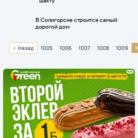
шахту
В Солигорске строится самый
дорогой дом
Назад
1005
1006
1007
1008
1009
1