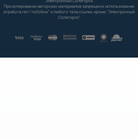
"Электронный Солигорск".
При копировании авторских материалов запрещено использование
атрибута rel="nofollow" и любого тела ссылки, кроме "Электронный
Солигорск".