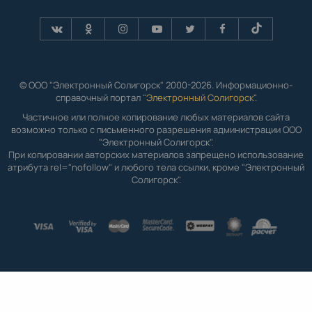
© ООО "Электронный Солигорск" 2000-2026. Информационно-
справочный портал "
Электронный Солигорск"
.
Частичное или полное копирование любых материалов сайта
возможно только с письменного разрешения администрации ООО
"Электронный Солигорск".
При копировании авторских материалов запрещено использование
атрибута rel="nofollow" и любого тела ссылки, кроме "Электронный
Солигорск".