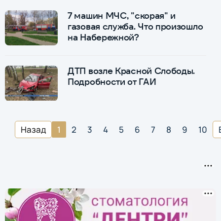
7 машин МЧС, "скорая" и
газовая служба. Что произошло
на Набережной?
ДТП возле Красной Слободы.
Подробности от ГАИ
Назад
1
2
3
4
5
6
7
8
9
10