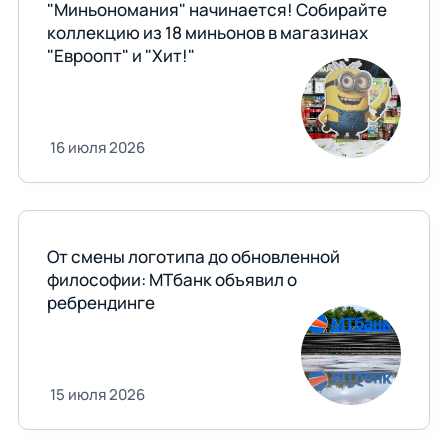
"Миньономания" начинается! Собирайте
коллекцию из 18 миньонов в магазинах
"Евроопт" и "Хит!"
16 июля 2026
От смены логотипа до обновленной
философии: МТбанк объявил о
ребрендинге
15 июля 2026