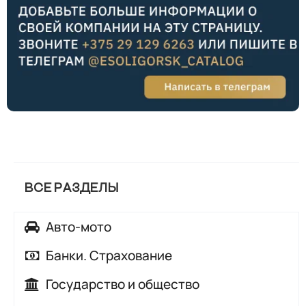
ВСЕ РАЗДЕЛЫ
Авто-мото
Автозапчасти
Банки. Страхование
Автомойки
Банки
Государство и общество
Автосалоны, автохаусы
Страхование