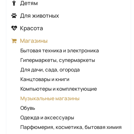
Аварийные и диспетчерские службы
Детям
Автосервисы, автотехцентры
Городские службы
Детские кафе
Автошколы
Для животных
Контролирующие органы
Детские лагеря, санатории,
АЗС
Ветеринарные аптеки
Красота
Общественно-социальные организации
оздоровительные процедуры
ГАИ
Ветеринарные клиники
Косметические кабинеты
Правоохранительные органы
Детские сады
Магазины
Шиномонтаж
Зоомагазины
Маникюр, педикюр
Промышленные предприятия
Развитие и обучение
Бытовая техника и электроника
Грумеры
Парикмахерские
Солигорский районный исполнительный
Развлечения для детей
Гипермаркеты, супермаркеты
комитет
Салоны красоты
Товары для детей
Для дачи, сада, огорода
Солярии
Прокат товаров для детей
Канцтовары и книги
Компьютеры и комплектующие
Музыкальные магазины
Обувь
Одежда и аксессуары
Парфюмерия, косметика, бытовая химия