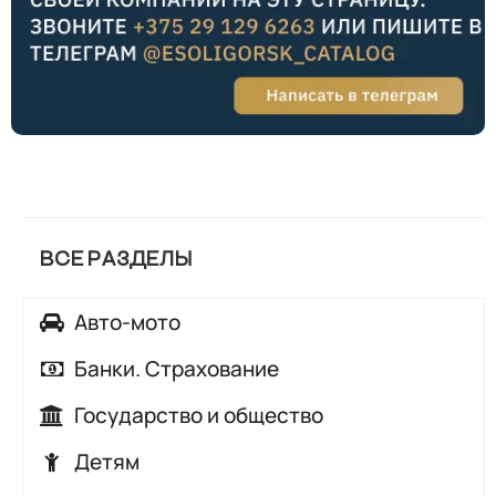
ВСЕ РАЗДЕЛЫ
Авто-мото
Автозапчасти
Банки. Страхование
Автомойки
Банки
Государство и общество
Автосалоны, автохаусы
Страхование
Аварийные и диспетчерские службы
Детям
Автосервисы, автотехцентры
Городские службы