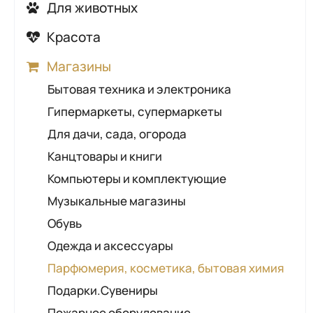
Детские кафе
Автошколы
Для животных
Контролирующие органы
Детские лагеря, санатории,
АЗС
Ветеринарные аптеки
Красота
Общественно-социальные организации
оздоровительные процедуры
ГАИ
Ветеринарные клиники
Косметические кабинеты
Правоохранительные органы
Детские сады
Магазины
Шиномонтаж
Зоомагазины
Маникюр, педикюр
Промышленные предприятия
Развитие и обучение
Бытовая техника и электроника
Грумеры
Парикмахерские
Солигорский районный исполнительный
Развлечения для детей
Гипермаркеты, супермаркеты
комитет
Салоны красоты
Товары для детей
Для дачи, сада, огорода
Солярии
Прокат товаров для детей
Канцтовары и книги
Компьютеры и комплектующие
Музыкальные магазины
Обувь
Одежда и аксессуары
Парфюмерия, косметика, бытовая химия
Подарки.Сувениры
Пожарное оборудование