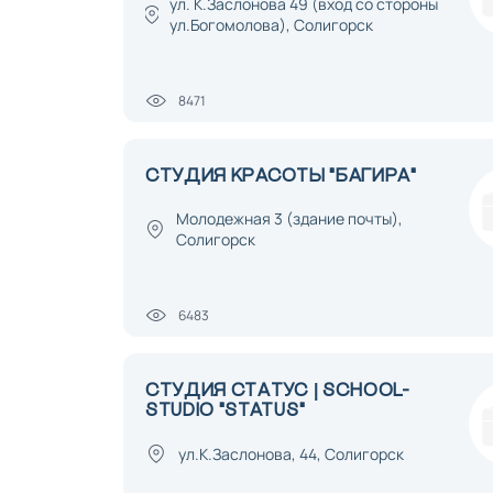
ул. К.Заслонова 49 (вход со стороны
ул.Богомолова), Солигорск
8471
СТУДИЯ КРАСОТЫ "БАГИРА"
Молодежная 3 (здание почты),
Солигорск
6483
СТУДИЯ СТАТУС | SCHOOL-
STUDIO "STATUS"
ул.К.Заслонова, 44, Солигорск