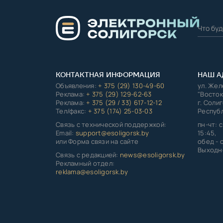
КОНТАКТНАЯ ИНФОРМАЦИЯ
НАШ А
Объявления:
+ 375 (29) 130-49-60
ул. Же
Реклама:
+ 375 (29) 129-62-63
"Восток
Реклама:
+ 375 (29 / 33) 617-12-12
г. Соли
Тел/факс:
+ 375 (174) 25-03-03
Республ
Связь с технической поддержкой:
пн-чт: с
Email:
support@esoligorsk.by
15:45,
или Форма связи на сайте
обед - с
Выходно
Связь с редакцией:
news@esoligorsk.by
Рекламный отдел:
reklama@esoligorsk.by