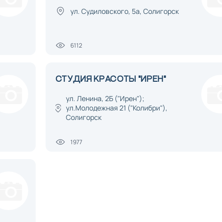
ул. Судиловского, 5а, Солигорск
6112
СТУДИЯ КРАСОТЫ "ИРЕН"
ул. Ленина, 2Б ("Ирен");
ул.Молодежная 21 ("Колибри"),
Солигорск
1977