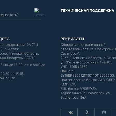
ТЕХНИЧЕСКАЯ ПОДДЕРЖКА
ДРЕС
РЕКВИЗИТЫ
лезнодорожная 12А (ТЦ
Общество с ограниченной
"), 3-й этаж
ответственностью "Электронны
горск, Минская область,
Солигорск",
ика Беларусь, 223710
223710, Минская область, г. Соли
ул. Железнодорожная, 12а-301,
 8:00 до 17:00, пт: с 8:00 до
УНП: 691542560,
Наш р/с:
 12:30 до 13:15,
BY18BPSB30121730140119330000,
й: сб, вс
Наименование банка: ОАО 'СБЕР
Г.МИНСК,
БИК банка: BPSBBY2X,
Адрес банка: г. Солигорск, ул.
Заслонова, 34А