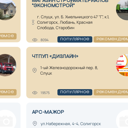
МАГАЗИН СТРОЙМАТЕРИАЛОВ
"ЭКОНОМСТРОЙ"
г. Слуцк, ул. Б. Хмельницкого 47 "Г", к.1,
Солигорск, Любань, Красная
Слобода, Старобин
уемое
8094
Популярное
Рекомендуе
ЧТПУП «ДИЗЛАЙН»
1-ый Железнодорожный пер. 8,
Слуцк
19575
уемое
Популярное
Рекомендуе
АРС-МАЖОР
ул.Набережная, 4-4, Солигорск