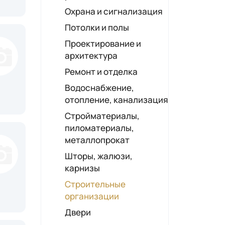
Ткани, товары для
Охрана и сигнализация
рукоделия
Потолки и полы
Цветы
Проектирование и
Ювелирные магазины
архитектура
Чай, кофе, сладости
Ремонт и отделка
Шторы
Водоснабжение,
отопление, канализация
Стройматериалы,
пиломатериалы,
металлопрокат
Шторы, жалюзи,
карнизы
Строительные
организации
Двери