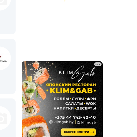
Ремонт техники
Ремонт часов
Ручная работа
Фото / видео
Химчистки и прачечные
Ювелирные мастерские
Юридические услуги
Ландшафтный дизайн,
благоустройство
Сантехнические услуги
Клининг, уборка