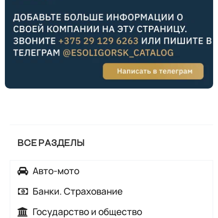
ВСЕ РАЗДЕЛЫ
Авто-мото
Автозапчасти
Банки. Страхование
Автомойки
Банки
Государство и общество
Автосалоны, автохаусы