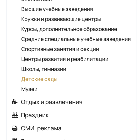
Мягкая мебель
Застройщики
Высшие учебные заведения
Обувь
Дизайн интерьера
Кружки и развивающие центры
Одежда и аксессуары
Мебель для дачи, офиса
Курсы, дополнительное образование
Парфюмерия, косметика, бытовая химия
Светильники
Средние специальные учебные заведения
Подарки.Сувениры
Шкафы-купе
Спортивные занятия и секции
Пожарное оборудование
Ремонт и реставрация мебели
Центры развития и реабилитации
Рыбалка и охота
Обои
Школы, гимназии
Свадебные салоны
Детские сады
Спортивные товары, одежда, велосипеды
Музеи
Товары для дома
Ткани, товары для рукоделия
Отдых и развлечения
Цветы
Агроусадьбы, бани, сауны
Праздник
Ювелирные магазины
Клубы по интересам
Ведущий, тамада
СМИ, реклама
Чай, кофе, сладости
Боулинг, бильярд
Детские праздники
Печать и полиграфия
Шторы