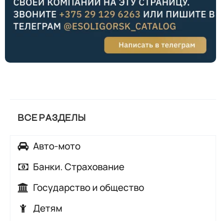
ВСЕ РАЗДЕЛЫ
Авто-мото
Автозапчасти
Банки. Страхование
Автомойки
Банки
Государство и общество
Автосалоны, автохаусы
Страхование
Аварийные и диспетчерские службы
Детям
Автосервисы, автотехцентры
Городские службы