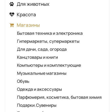
Детские кафе
Автошколы
Для животных
Контролирующие органы
Детские лагеря, санатории,
АЗС
Ветеринарные аптеки
Красота
Общественно-социальные организации
оздоровительные процедуры
ГАИ
Ветеринарные клиники
Косметические кабинеты
Правоохранительные органы
Детские сады
Магазины
Шиномонтаж
Зоомагазины
Маникюр, педикюр
Промышленные предприятия
Развитие и обучение
Бытовая техника и электроника
Грумеры
Парикмахерские
Солигорский районный исполнительный
Развлечения для детей
Гипермаркеты, супермаркеты
комитет
Салоны красоты
Товары для детей
Для дачи, сада, огорода
Солярии
Прокат товаров для детей
Канцтовары и книги
Компьютеры и комплектующие
Музыкальные магазины
Обувь
Одежда и аксессуары
Парфюмерия, косметика, бытовая химия
Подарки.Сувениры