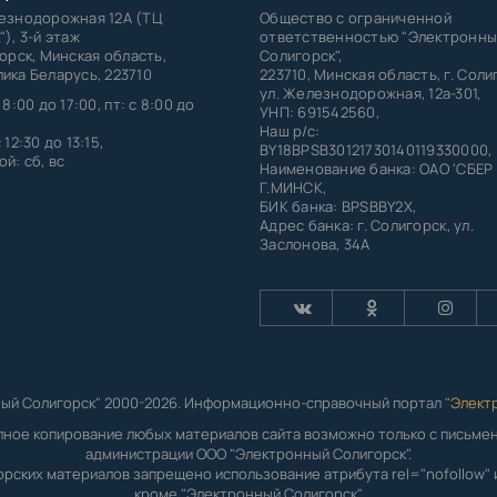
лезнодорожная 12А (ТЦ
Общество с ограниченной
"), 3-й этаж
ответственностью "Электронны
горск, Минская область,
Солигорск",
ика Беларусь, 223710
223710, Минская область, г. Соли
ул. Железнодорожная, 12а-301,
 8:00 до 17:00, пт: с 8:00 до
УНП: 691542560,
Наш р/с:
 12:30 до 13:15,
BY18BPSB30121730140119330000,
й: сб, вс
Наименование банка: ОАО 'СБЕР
Г.МИНСК,
БИК банка: BPSBBY2X,
Адрес банка: г. Солигорск, ул.
Заслонова, 34А
ый Солигорск" 2000-2026. Информационно-справочный портал "
Элект
лное копирование любых материалов сайта возможно только с письм
администрации ООО "Электронный Солигорск".
орских материалов запрещено использование атрибута rel="nofollow" и
кроме "Электронный Солигорск".