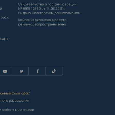
Свидетельство о гос. регистрации
й
№ 691542560 от 14.03.2013г.
Выдано Солигорским райисполкомом.
горск,
Компания включена в реестр
рекламораспространителей.
 БАНК'
ронный Солигорск"
.
енного разрешения
 любого тела ссылки,