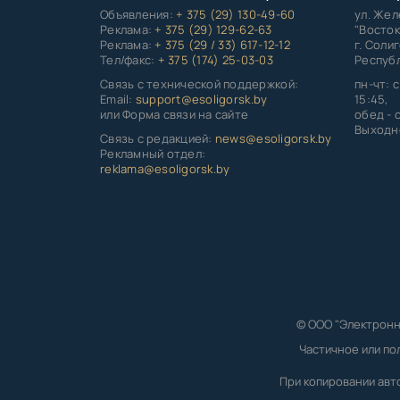
Объявления:
+ 375 (29) 130-49-60
ул. Же
Реклама:
+ 375 (29) 129-62-63
"Восток
Реклама:
+ 375 (29 / 33) 617-12-12
г. Соли
Тел/факс:
+ 375 (174) 25-03-03
Республ
Связь с технической поддержкой:
пн-чт: с
Email:
support@esoligorsk.by
15:45,
или Форма связи на сайте
обед - с
Выходно
Связь с редакцией:
news@esoligorsk.by
Рекламный отдел:
reklama@esoligorsk.by
© ООО "Электронн
Частичное или по
При копировании авт