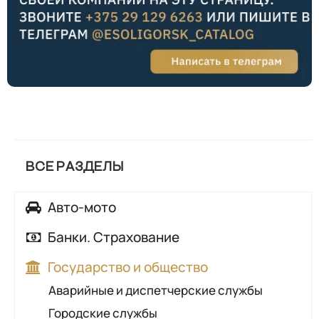
ВСЕ РАЗДЕЛЫ
Авто-мото
Автозапчасти
Банки. Страхование
Автомойки
Банки
Государство и общество
Автосалоны, автохаусы
Страхование
Аварийные и диспетчерские службы
Автосервисы, автотехцентры
Городские службы