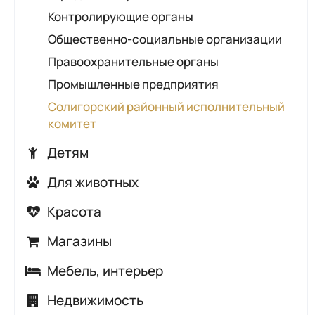
Автошколы
Контролирующие органы
АЗС
Общественно-социальные организации
ГАИ
Правоохранительные органы
Шиномонтаж
Промышленные предприятия
Солигорский районный исполнительный
комитет
Детям
Детские кафе
Для животных
Детские лагеря, санатории,
Ветеринарные аптеки
Красота
оздоровительные процедуры
Ветеринарные клиники
Косметические кабинеты
Детские сады
Магазины
Зоомагазины
Маникюр, педикюр
Развитие и обучение
Бытовая техника и электроника
Мебель, интерьер
Грумеры
Парикмахерские
Развлечения для детей
Гипермаркеты, супермаркеты
Керамическая плитка, сантехника
Недвижимость
Салоны красоты
Товары для детей
Для дачи, сада, огорода