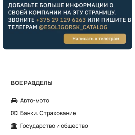
ВСЕ РАЗДЕЛЫ
Авто-мото
Автозапчасти
Банки. Страхование
Автомойки
Банки
Государство и общество
Автосалоны, автохаусы
Страхование