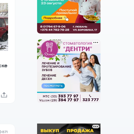
ске
871