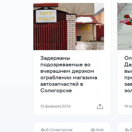
Задержаны
Ол
подозреваемые во
Да
вчерашнем дерзком
вы
ограблении магазина
пр
автозапчастей в
за
Солигорске
зо
12 февраля 2014
19 
В Солигорске
1548