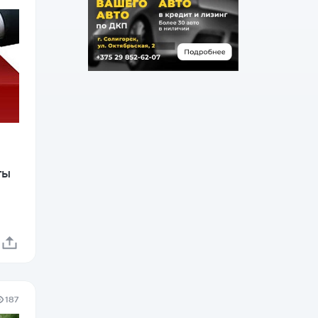
ты
187