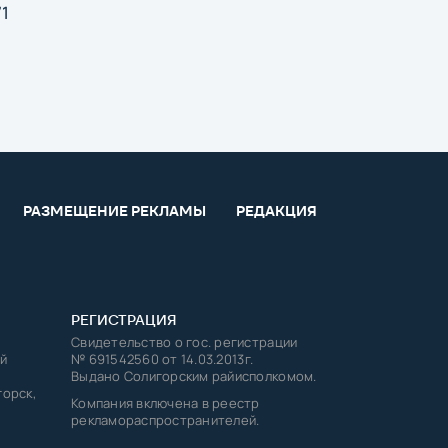
71
РАЗМЕЩЕНИЕ РЕКЛАМЫ
РЕДАКЦИЯ
РЕГИСТРАЦИЯ
Свидетельство о гос. регистрации
й
№ 691542560 от 14.03.2013г.
Выдано Солигорским райисполкомом.
горск,
Компания включена в реестр
рекламораспространителей.