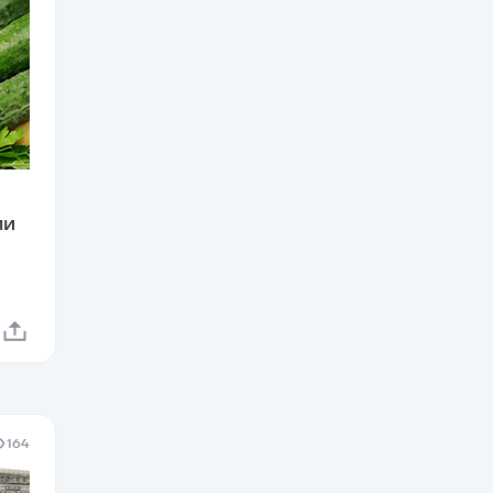
ли
164