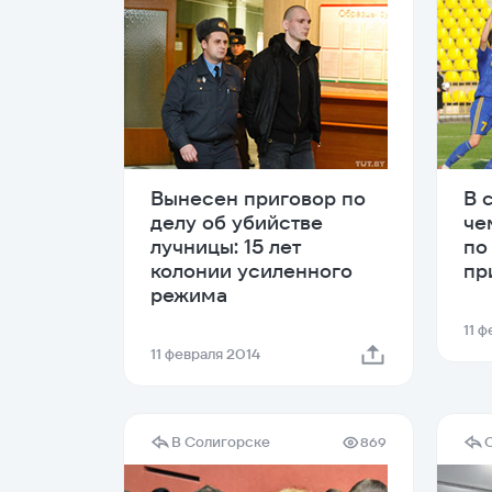
Вынесен приговор по
В 
делу об убийстве
че
лучницы: 15 лет
по
колонии усиленного
пр
режима
11 
11 февраля 2014
В Солигорске
869