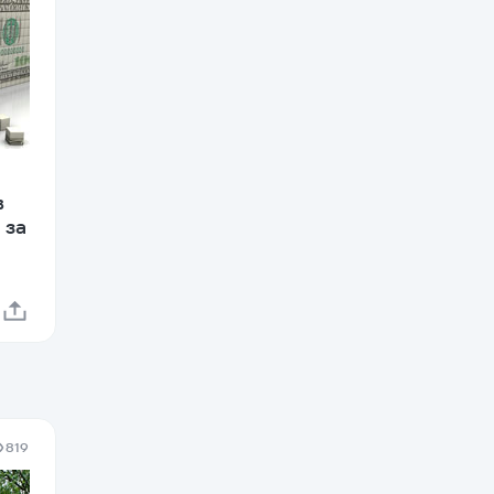
в
 за
819