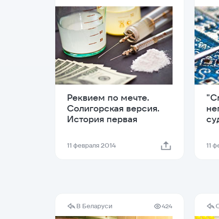
Реквием по мечте.
"С
Солигорская версия.
не
История первая
су
11 февраля 2014
11 
В Беларуси
424