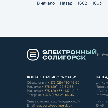
В начало
Назад
1662
1663
КОНТАКТНАЯ ИНФОРМАЦИЯ
НАШ А
Объявления:
+ 375 (29) 130-49-60
ул. Же
Реклама:
+ 375 (29) 129-62-63
"Восток
Реклама:
+ 375 (29 / 33) 617-12-12
г. Соли
Тел/факс:
+ 375 (174) 25-03-03
Республ
Связь с технической поддержкой:
пн-чт: с
Email:
support@esoligorsk.by
15:45,