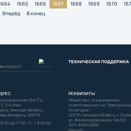
1664
1665
1666
1667
1668
1669
1670
16
Вперёд
В конец
ТЕХНИЧЕСКАЯ ПОДДЕРЖКА
ДРЕС
РЕКВИЗИТЫ
лезнодорожная 12А (ТЦ
Общество с ограниченной
"), 3-й этаж
ответственностью "Электронны
горск, Минская область,
Солигорск",
ика Беларусь, 223710
223710, Минская область, г. Соли
ул. Железнодорожная, 12а-301,
 8:00 до 17:00, пт: с 8:00 до
УНП: 691542560,
Наш р/с: