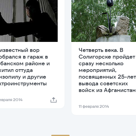
известный вор
Четверть века. В
обрался в гараж в
Солигорске пройдет
банском районе и
сразу несколько
хитил оттуда
мероприятий,
нзопилу и другие
посвященных 25-ле
ктроинструменты
вывода советских
войск из Афганистан
февраля 2014
11 февраля 2014