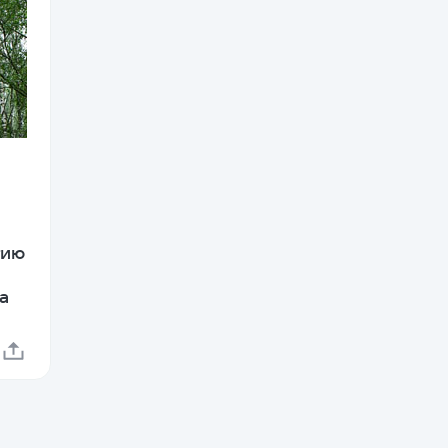
тию
а