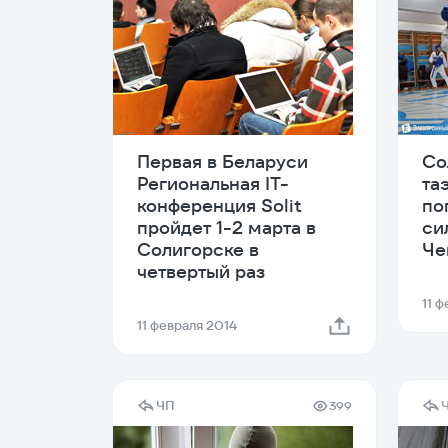
Первая в Беларуси
Со
Региональная IT-
та
конференция Solit
по
пройдет 1-2 марта в
си
Солигорске в
Че
четвертый раз
11 
11 февраля 2014
ЧП
399