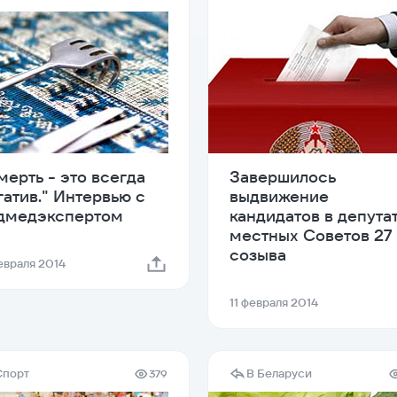
мерть - это всегда
Завершилось
гатив." Интервью с
выдвижение
дмедэкспертом
кандидатов в депута
местных Советов 27
созыва
февраля 2014
11 февраля 2014
Спорт
В Беларуси
379