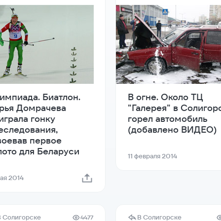
импиада. Биатлон.
В огне. Около ТЦ
рья Домрачева
"Галерея" в Солигор
играла гонку
горел автомобиль
еследования,
(добавлено ВИДЕО)
воевав первое
лото для Беларуси
11 февраля 2014
мая 2014
В Солигорске
В Солигорске
4477