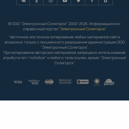
© ООО "Электронный Солигорск" 2000-2026. Информационно-
справочный портал "
Электронный Солигорск"
.
Частичное или полное копирование любых материалов сайта
возможно только с письменного разрешения администрации ООО
"Электронный Солигорск".
При копировании авторских материалов запрещено использование
атрибута rel="nofollow" и любого тела ссылки, кроме "Электронный
Солигорск".