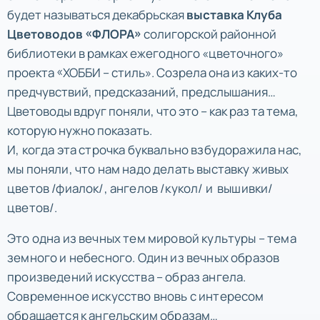
будет называться декабрьская
выставка Клуба
Цветоводов «ФЛОРА»
солигорской районной
библиотеки в рамках ежегодного «цветочного»
проекта «ХОББИ – стиль». Созрела она из каких-то
предчувствий, предсказаний, предслышания…
Цветоводы вдруг поняли, что это – как раз та тема,
которую нужно показать.
И, когда эта строчка буквально взбудоражила нас,
мы поняли, что нам надо делать выставку живых
цветов /фиалок/, ангелов /кукол/ и вышивки/
цветов/.
Это одна из вечных тем мировой культуры – тема
земного и небесного. Один из вечных образов
произведений искусства – образ ангела.
Современное искусство вновь с интересом
обращается к ангельским образам…