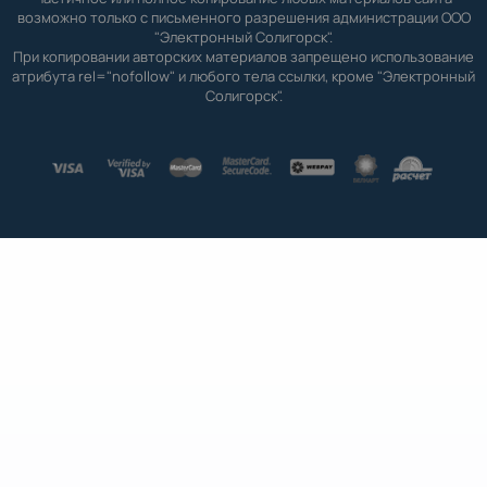
возможно только с письменного разрешения администрации ООО
"Электронный Солигорск".
При копировании авторских материалов запрещено использование
атрибута rel="nofollow" и любого тела ссылки, кроме "Электронный
Солигорск".