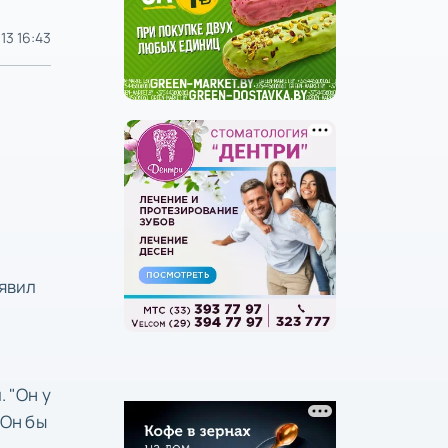
013 16:43
аявил
 "Он у
 Он бы