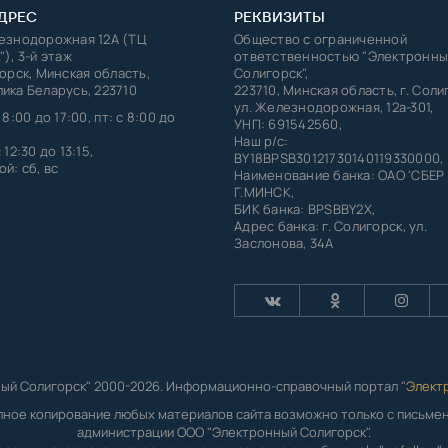
ДРЕС
РЕКВИЗИТЫ
лезнодорожная 12А (ТЦ
Общество с ограниченной
"), 3-й этаж
ответственностью "Электронны
горск, Минская область,
Солигорск",
ика Беларусь, 223710
223710, Минская область, г. Соли
ул. Железнодорожная, 12а-301,
 8:00 до 17:00, пт: с 8:00 до
УНП: 691542560,
Наш р/с:
 12:30 до 13:15,
BY18BPSB30121730140119330000,
й: сб, вс
Наименование банка: ОАО 'СБЕР
Г.МИНСК,
БИК банка: BPSBBY2X,
Адрес банка: г. Солигорск, ул.
Заслонова, 34А
ый Солигорск" 2000-2026. Информационно-справочный портал "
Элект
лное копирование любых материалов сайта возможно только с письм
администрации ООО "Электронный Солигорск".