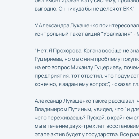
был вмонтирован в эту систему, произво
выгодно. Он никуда бы не делся от БКК".
У Александра Лукашенко поинтересовал
контрольный пакет акций "Уралкалия" -
"Нет. Я Прохорова, Когана вообще не зн
Гуцериева, но мы с ним проблему покупк
на его вопрос Михаилу Гуцериеву, почем
предприятия, тот ответил, что подумает.
конечно, я задам ему вопрос", - сказал 
Александр Лукашенко также рассказал, 
Владимиром Путиным, увидел, что "и для
чего переживаешь? Пускай, в крайнем слу
мы в течение двух-трех лет восстановим 
этапе актив будет у государства. Все ра