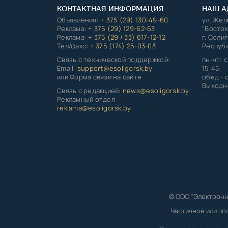
КОНТАКТНАЯ ИНФОРМАЦИЯ
НАШ А
Объявления:
+ 375 (29) 130-49-60
ул. Же
Реклама:
+ 375 (29) 129-62-63
"Восток
Реклама:
+ 375 (29 / 33) 617-12-12
г. Соли
Тел/факс:
+ 375 (174) 25-03-03
Республ
Связь с технической поддержкой:
пн-чт: с
Email:
support@esoligorsk.by
15:45,
или Форма связи на сайте
обед - с
Выходно
Связь с редакцией:
news@esoligorsk.by
Рекламный отдел:
reklama@esoligorsk.by
© ООО "Электронн
Частичное или по