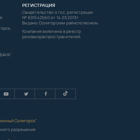
РЕГИСТРАЦИЯ
Свидетельство о гос. регистрации
й
№ 691542560 от 14.03.2013г.
Выдано Солигорским райисполкомом.
горск,
Компания включена в реестр
рекламораспространителей.
 БАНК'
ронный Солигорск"
.
енного разрешения