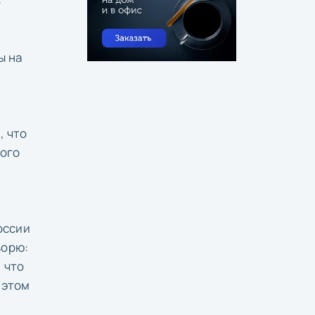
ь
ы на
, что
того
оссии
ворю:
 что
 этом