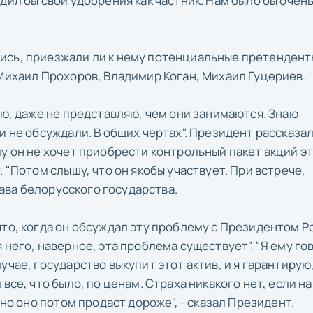
дил бы свои удобрения как частник. Нам было бы очен
ись, приезжали ли к нему потенциальные претендент
 Михаил Прохоров, Владимир Коган, Михаил Гуцериев.
аю, даже не представляю, чем они занимаются. Знаю
и не обсуждали. В общих чертах". Президент рассказал
у он не хочет приобрести контрольный пакет акций э
 "Потом слышу, что он якобы участвует. При встрече,
глава белорусского государства.
что, когда он обсуждал эту проблему с Президентом Р
 него, наверное, эта проблема существует". "Я ему го
чае, государство выкупит этот актив, и я гарантирую,
все, что было, по ценам. Страха никакого нет, если на
вно оно потом продаст дороже", - сказал Президент.