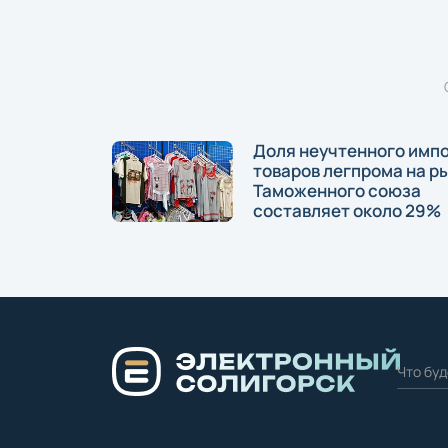
Доля неучтенного имп
товаров легпрома на р
Таможенного союза
составляет около 29%