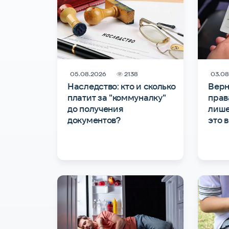
05.08.2026
2138
03.08
Наследство: кто и сколько
Верн
платит за "коммуналку"
прав
до получения
лише
документов?
это 