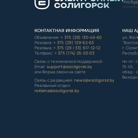
КОНТАКТНАЯ ИНФОРМАЦИЯ
НАШ А
Объявления:
+ 375 (29) 130-49-60
ул. Же
Реклама:
+ 375 (29) 129-62-63
"Восток
Реклама:
+ 375 (29 / 33) 617-12-12
г. Соли
Тел/факс:
+ 375 (174) 25-03-03
Республ
Связь с технической поддержкой:
пн-чт: с
Email:
support@esoligorsk.by
15:45,
или Форма связи на сайте
обед - с
Выходно
Связь с редакцией:
news@esoligorsk.by
Рекламный отдел:
reklama@esoligorsk.by