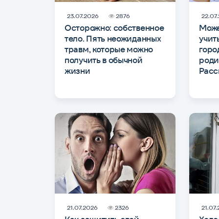
23.07.2026
2876
22.07
Осторожно: собственное
Може
тело. Пять неожиданных
учит
травм, которые можно
горо
получить в обычной
роди
жизни
Расс
21.07.2026
2326
21.07