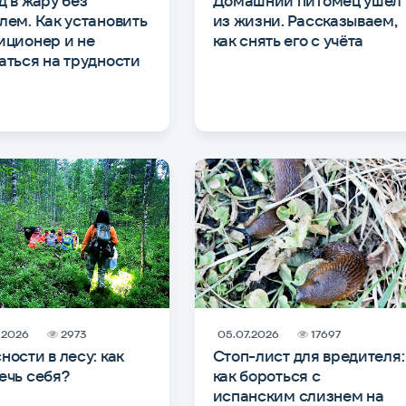
д в жару без
Домашний питомец ушёл
лем. Как установить
из жизни. Рассказываем,
иционер и не
как снять его с учёта
аться на трудности
.2026
2973
05.07.2026
17697
ности в лесу: как
Стоп-лист для вредителя:
ечь себя?
как бороться с
испанским слизнем на