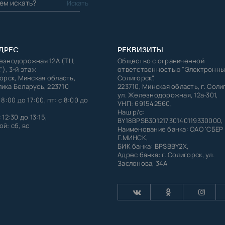
ДРЕС
РЕКВИЗИТЫ
лезнодорожная 12А (ТЦ
Общество с ограниченной
"), 3-й этаж
ответственностью "Электронны
горск, Минская область,
Солигорск",
ика Беларусь, 223710
223710, Минская область, г. Соли
ул. Железнодорожная, 12а-301,
 8:00 до 17:00, пт: с 8:00 до
УНП: 691542560,
Наш р/с:
 12:30 до 13:15,
BY18BPSB30121730140119330000,
й: сб, вс
Наименование банка: ОАО 'СБЕР
Г.МИНСК,
БИК банка: BPSBBY2X,
Адрес банка: г. Солигорск, ул.
Заслонова, 34А