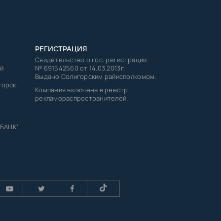
РЕГИСТРАЦИЯ
Свидетельство о гос. регистрации
й
№ 691542560 от 14.03.2013г.
Выдано Солигорским райисполкомом.
горск,
Компания включена в реестр
рекламораспространителей.
 БАНК'