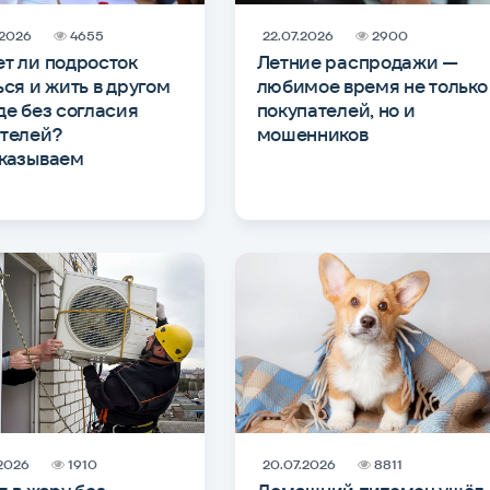
.2026
4655
22.07.2026
2900
т ли подросток
Летние распродажи —
ься и жить в другом
любимое время не только
де без согласия
покупателей, но и
телей?
мошенников
казываем
.2026
1910
20.07.2026
8811