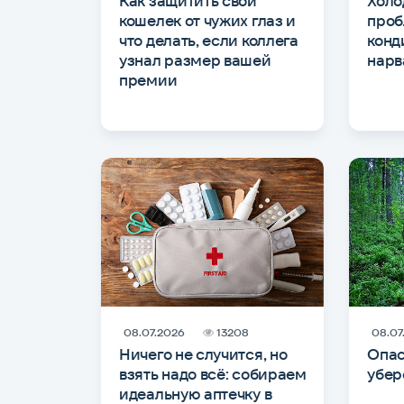
Как защитить свой
Холо
кошелек от чужих глаз и
проб
что делать, если коллега
конд
узнал размер вашей
нарв
премии
08.07.2026
13208
08.07
Ничего не случится, но
Опас
взять надо всё: собираем
убер
идеальную аптечку в