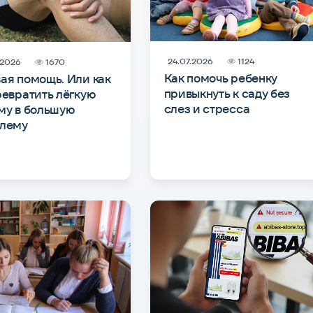
24.07.2026
1124
.2026
1670
Как помочь ребенку
ая помощь. Или как
привыкнуть к саду без
ревратить лёгкую
слез и стресса
му в большую
лему