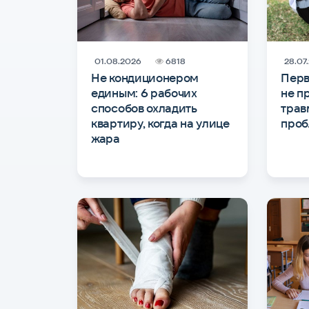
01.08.2026
6818
28.07
Не кондиционером
Перв
единым: 6 рабочих
не п
способов охладить
трав
квартиру, когда на улице
проб
жара