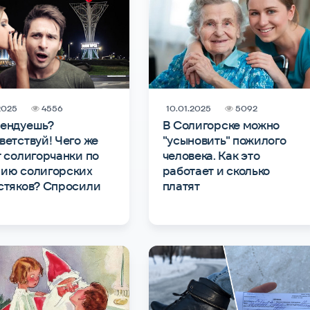
.2025
4556
10.01.2025
5092
ендуешь?
В Солигорске можно
ветствуй! Чего же
"усыновить" пожилого
т солигорчанки по
человека. Как это
ию солигорских
работает и сколько
стяков? Спросили
платят