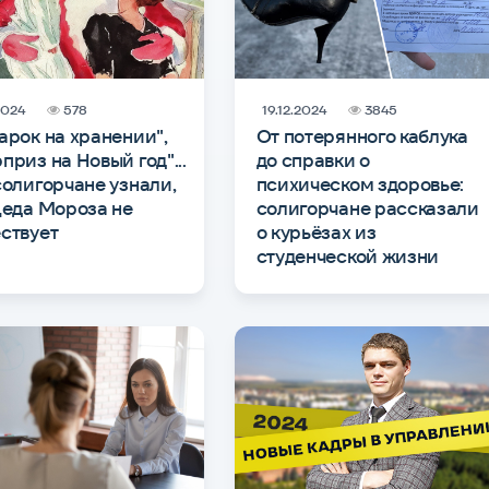
2024
578
19.12.2024
3845
арок на хранении",
От потерянного каблука
приз на Новый год"...
до справки о
солигорчане узнали,
психическом здоровье:
Деда Мороза не
солигорчане рассказали
ствует
о курьёзах из
студенческой жизни