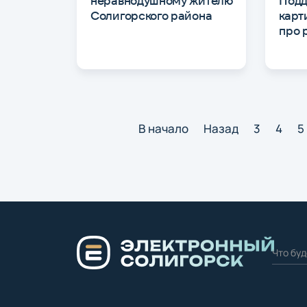
неравнодушному жителю
Подд
Солигорского района
карт
про 
В начало
Назад
3
4
5