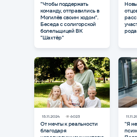
"Чтобы поддержать
Новы
команду, отправились в
отцо
Могилёв своим ходом".
расс
Беседа с солигорской
учас
болельщицей ВК
рода
"Шахтёр"
15.11.2024
6023
11.11.
От мечты к реальности
"Я н
благодаря
псих