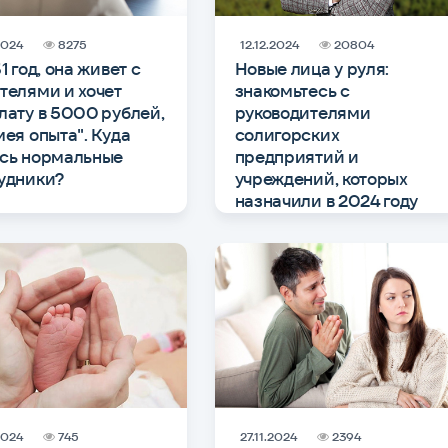
2024
8275
12.12.2024
20804
1 год, она живет с
Новые лица у руля:
телями и хочет
знакомьтесь с
лату в 5000 рублей,
руководителями
мея опыта". Куда
солигорских
сь нормальные
предприятий и
удники?
учреждений, которых
назначили в 2024 году
2024
745
27.11.2024
2394