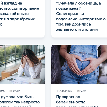
й взгляд на
"Сначала любовница, а
вство: солигорчанин
позже жена!"
казал об опыте
Солигорчанки
тия в партнёрских
поделились историями о
х
том, как добились
желаемого и итогами
2024
2339
06.11.2024
962
е думала, что быть
Прекрасная
ологом так непросто.
беременность: