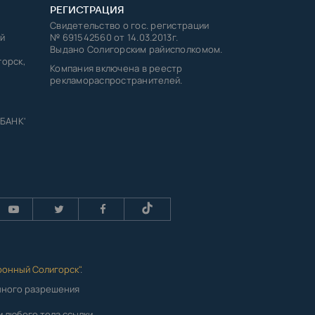
РЕГИСТРАЦИЯ
Свидетельство о гос. регистрации
й
№ 691542560 от 14.03.2013г.
Выдано Солигорским райисполкомом.
горск,
Компания включена в реестр
рекламораспространителей.
 БАНК'
ронный Солигорск"
.
енного разрешения
 любого тела ссылки,