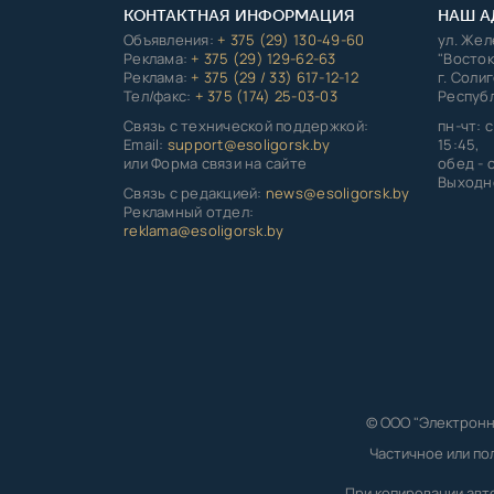
КОНТАКТНАЯ ИНФОРМАЦИЯ
НАШ А
Объявления:
+ 375 (29) 130-49-60
ул. Же
Реклама:
+ 375 (29) 129-62-63
"Восток
Реклама:
+ 375 (29 / 33) 617-12-12
г. Соли
Тел/факс:
+ 375 (174) 25-03-03
Республ
Связь с технической поддержкой:
пн-чт: с
Email:
support@esoligorsk.by
15:45,
или Форма связи на сайте
обед - с
Выходно
Связь с редакцией:
news@esoligorsk.by
Рекламный отдел:
reklama@esoligorsk.by
© ООО "Электронн
Частичное или по
При копировании авт