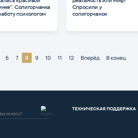
алась красивой
реальность или миф?
инке". Солигорчанка
Спросили у
работу психологом
солигорчанок
6
7
8
9
10
11
12
Вперёд
В конец
ТЕХНИЧЕСКАЯ ПОДДЕРЖКА