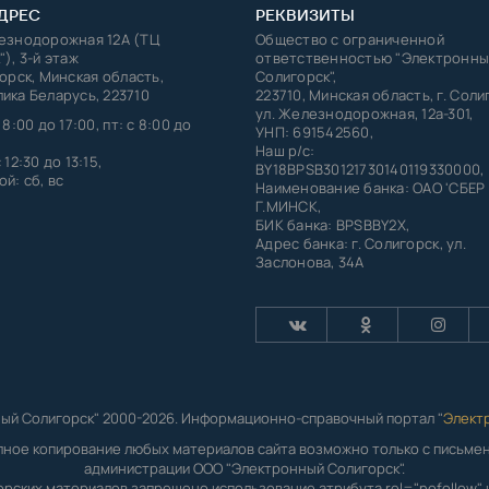
ДРЕС
РЕКВИЗИТЫ
лезнодорожная 12А (ТЦ
Общество с ограниченной
"), 3-й этаж
ответственностью "Электронны
горск, Минская область,
Солигорск",
ика Беларусь, 223710
223710, Минская область, г. Соли
ул. Железнодорожная, 12а-301,
 8:00 до 17:00, пт: с 8:00 до
УНП: 691542560,
Наш р/с:
 12:30 до 13:15,
BY18BPSB30121730140119330000,
й: сб, вс
Наименование банка: ОАО 'СБЕР
Г.МИНСК,
БИК банка: BPSBBY2X,
Адрес банка: г. Солигорск, ул.
Заслонова, 34А
ый Солигорск" 2000-2026. Информационно-справочный портал "
Элект
лное копирование любых материалов сайта возможно только с письм
администрации ООО "Электронный Солигорск".
орских материалов запрещено использование атрибута rel="nofollow" и