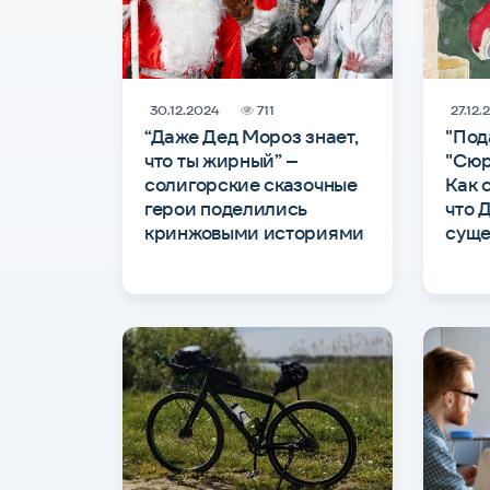
30.12.2024
711
27.12.
“Даже Дед Мороз знает,
"Под
что ты жирный” –
"Сюр
солигорские сказочные
Как 
герои поделились
что 
кринжовыми историями
суще