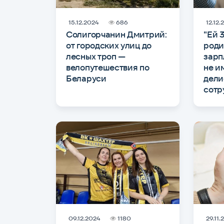
15.12.2024
686
12.12.
Солигорчанин Дмитрий:
"Ей 3
от городских улиц до
роди
лесных троп —
зарп
велопутешествия по
не и
Беларуси
дели
сотр
09.12.2024
1180
29.11.