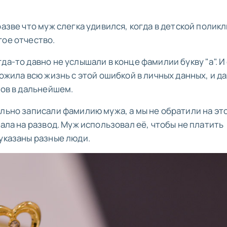
разве что муж слегка удивился, когда в детской полик
гое отчество.
да-то давно не услышали в конце фамилии букву "а". И
рожила всю жизнь с этой ошибкой в личных данных, и д
сов в дальнейшем.
льно записали фамилию мужа, а мы не обратили на эт
дала на развод. Муж использовал её, чтобы не платить
 указаны разные люди.