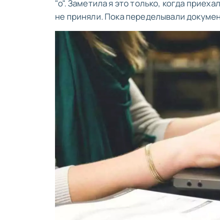
"о". Заметила я это только, когда приех
не приняли. Пока переделывали докумен