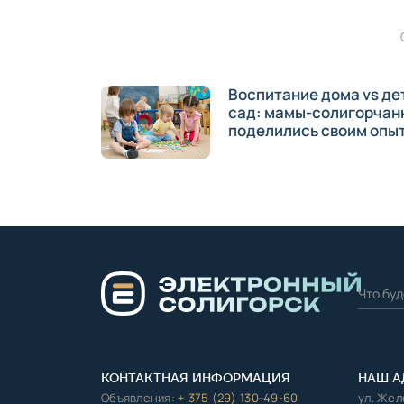
Воспитание дома vs де
сад: мамы-солигорчан
поделились своим опы
КОНТАКТНАЯ ИНФОРМАЦИЯ
НАШ А
Объявления:
+ 375 (29) 130-49-60
ул. Же