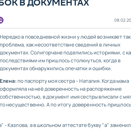
БОК В ДОКУМЕНТАХ
08.02.20
Нередко в повседневной жизни у людей возникает так
проблема, как несоответствие сведений в личных
документах. Солигорчане поделились историями, с к
последствиями им пришлось столкнуться, когда в
документах обнаружились опечатки и ошибки.
Елена:
по паспорту моя сестра – Наталия. Когда мама
оформляла на неё доверенность на распоряжение
собственностью, в документ имя сестры вписали с мя
это несущественно. А по итогу доверенность пришлос
 - Казлова, а в школьном аттестате букву "а" заменил