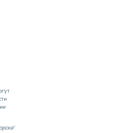
огут
сти
нии
орска"