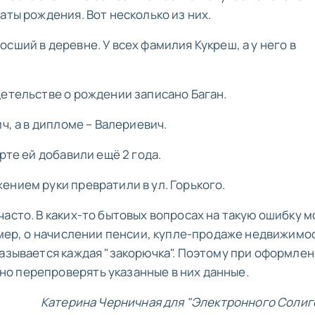
аты рождения. Вот несколько из них.
сший в деревне. У всех фамилия Кукреш, а у него в
детельстве о рождении записано Баган.
ч, а в дипломе – Валериевич.
рте ей добавили ещё 2 года.
ением руки превратили в ул. Горького.
асто. В каких-то бытовых вопросах на такую ошибку м
ример, о начислении пенсии, купле-продаже недвижимо
казывается каждая "закорючка". Поэтому при оформле
о перепроверять указанные в них данные.
Катерина Черничная для "Электронного Солиг