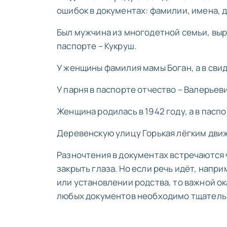
ошибок в документах: фамилии, имена, д
Был мужчина из многодетной семьи, выро
паспорте – Кукруш.
У женщины фамилия мамы Боган, а в сви
У парня в паспорте отчество – Валерьеви
Женщина родилась в 1942 году, а в паспо
Деревенскую улицу Горькая лёгким движ
Разночтения в документах встречаются ч
закрыть глаза. Но если речь идёт, нап
или установлении родства, то важной о
любых документов необходимо тщательн