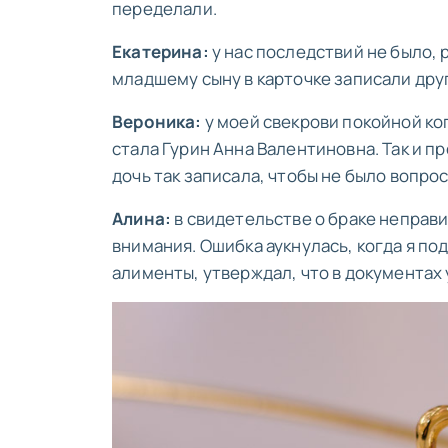
переделали.
Екатерина:
у нас последствий не было, 
младшему сыну в карточке записали дру
Вероника:
у моей свекрови покойной ког
стала Гурин Анна Валентиновна. Так и п
дочь так записала, чтобы не было вопро
Алина:
в свидетельстве о браке неправи
внимания. Ошибка аукнулась, когда я по
алименты, утверждал, что в документах