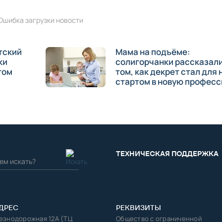
Ошибка загрузки новости
тский
Мама на подъёме:
ки
солигорчанки рассказали
том
том, как декрет стал для 
стартом в новую профес
ТЕХНИЧЕСКАЯ ПОДДЕРЖКА
ДРЕС
РЕКВИЗИТЫ
лезнодорожная 12А (ТЦ
Общество с ограниченной