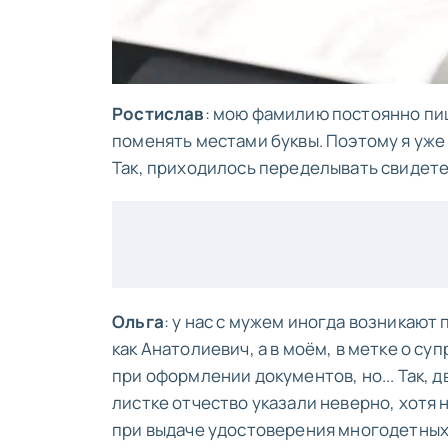
Ростислав
: мою фамилию постоянно пи
поменять местами буквы. Поэтому я уже
Так, приходилось переделывать свидетел
Ольга
: у нас с мужем иногда возникают 
как Анатолиевич, а в моём, в метке о су
при оформлении документов, но... Так, д
листке отчество указали неверно, хотя 
при выдаче удостоверения многодетных,