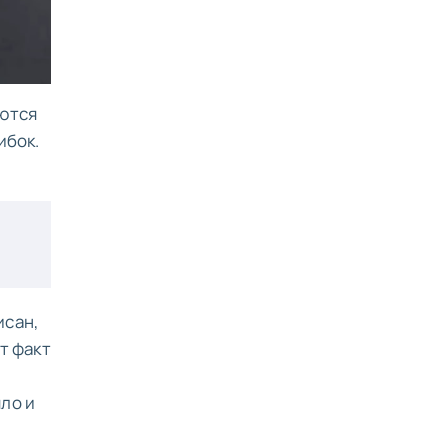
яются
ибок.
исан,
от факт
ыло и