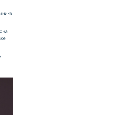
линике
 она
аже
о