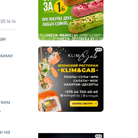
25 14:14
ая
акими
гким
ь
и на