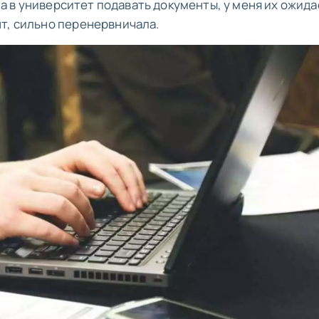
ала в университет подавать документы, у меня их ожид
т, сильно перенервничала.