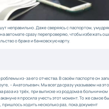
шут неправильно. Даже сверяясь с паспортом, умудр
 на автомате сразу перепроверяю, чтобы избежать ош
ьство о браке и банковскую карту.
проблемы из-за его отчества. В своём паспорте он зап
пруге, – Анатольевич. Мы всегда сразу указываем на эт
ва раза из трёх, при выписке из роддома в больничном
накануне я просила учесть этот момент. То же самое б
 пришлось ходить несколько раз, пока документ