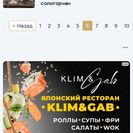
солигорчан
Назад
1
2
3
4
5
6
7
8
9
10