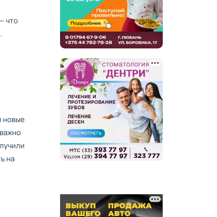
— что
.
и новые
 важно
олучили
ь на