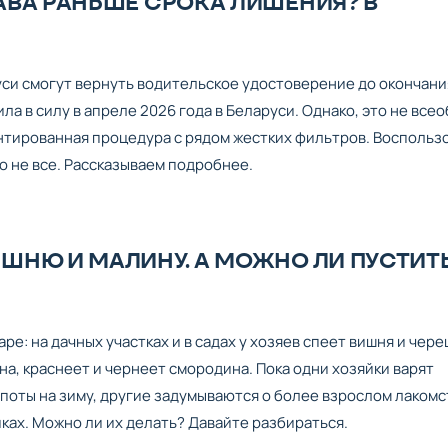
АВА РАНЬШЕ СРОКА ЛИШЕНИЯ? В
си смогут вернуть водительское удостоверение до окончани
ла в силу в апреле 2026 года в Беларуси. Однако, это не все
нтированная процедура с рядом жестких фильтров. Воспольз
 не все. Рассказываем подробнее.
ШНЮ И МАЛИНУ. А МОЖНО ЛИ ПУСТИТ
ре: на дачных участках и в садах у хозяев спеет вишня и чере
а, краснеет и чернеет смородина. Пока одни хозяйки варят
мпоты на зиму, другие задумываются о более взрослом лакомс
ках. Можно ли их делать? Давайте разбираться.