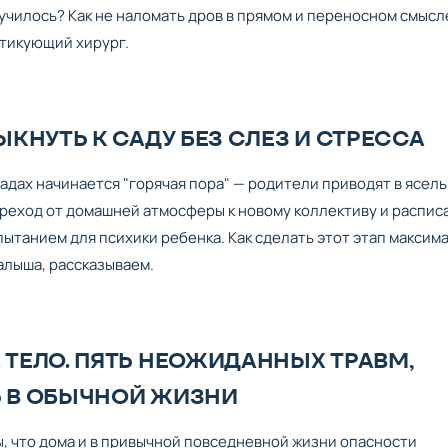
случилось? Как не наломать дров в прямом и переносном смысл
ктикующий хирург.
КНУТЬ К САДУ БЕЗ СЛЕЗ И СТРЕССА
садах начинается "горячая пора" — родители приводят в ясел
ереход от домашней атмосферы к новому коллективу и распи
пытанием для психики ребенка. Как сделать этот этап максим
алыша, рассказываем.
ТЕЛО. ПЯТЬ НЕОЖИДАННЫХ ТРАВМ,
 В ОБЫЧНОЙ ЖИЗНИ
, что дома и в привычной повседневной жизни опасности