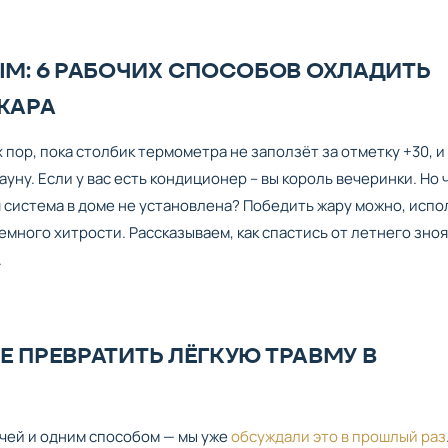
М: 6 РАБОЧИХ СПОСОБОВ ОХЛАДИТЬ
 ЖАРА
х пор, пока столбик термометра не заползёт за отметку +30, и
ауну. Если у вас есть кондиционер – вы король вечеринки. Но 
 система в доме не установлена? Победить жару можно, испо
емного хитрости. Рассказываем, как спастись от летнего зноя
.
Е ПРЕВРАТИТЬ ЛЁГКУЮ ТРАВМУ В
чей и одним способом — мы уже
обсуждали это в прошлый раз