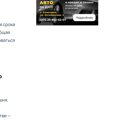
я срока
общая
оваться
Ь
шня,
тве —