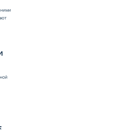
 ними
ают
И
дной
Е