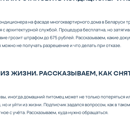
кондиционера на фасаде многоквартирного дома в Беларуси т
 с архитектурной службой. Процедура бесплатна, но затяги
ствие грозит штрафом до 675 рублей. Рассказываем, какие док
х можно не получать разрешение и что делать при отказе.
ИЗ ЖИЗНИ. РАССКАЗЫВАЕМ, КАК СНЯ
ивы, иногда домашний питомец может не только потеряться и
 но и уйти из жизни. Подписчик задался вопросом, как в таком
ное с учёта. Рассказываем, куда нужно обращаться.