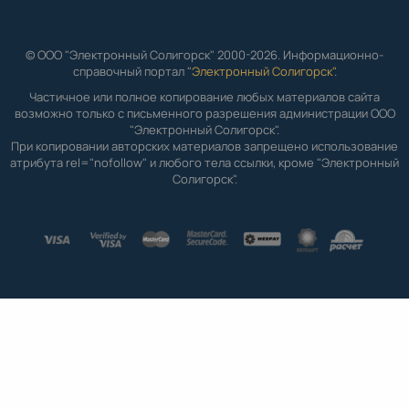
© ООО "Электронный Солигорск" 2000-2026. Информационно-
справочный портал "
Электронный Солигорск"
.
Частичное или полное копирование любых материалов сайта
возможно только с письменного разрешения администрации ООО
"Электронный Солигорск".
При копировании авторских материалов запрещено использование
атрибута rel="nofollow" и любого тела ссылки, кроме "Электронный
Солигорск".