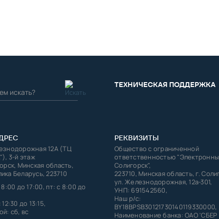
ТЕХНИЧЕСКАЯ ПОДДЕРЖКА
ДРЕС
РЕКВИЗИТЫ
лезнодорожная 12А (ТЦ
Общество с ограниченной
"), 3-й этаж
ответственностью "Электронны
горск, Минская область,
Солигорск",
ика Беларусь, 223710
223710, Минская область, г. Соли
ул. Железнодорожная, 12а-301,
 8:00 до 17:00, пт: с 8:00 до
УНП: 691542560,
Наш р/с:
 12:30 до 13:15,
BY18BPSB30121730140119330000,
й: сб, вс
Наименование банка: ОАО 'СБЕР