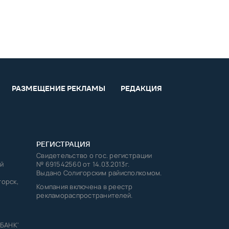
РАЗМЕЩЕНИЕ РЕКЛАМЫ
РЕДАКЦИЯ
РЕГИСТРАЦИЯ
Свидетельство о гос. регистрации
й
№ 691542560 от 14.03.2013г.
Выдано Солигорским райисполкомом.
горск,
Компания включена в реестр
рекламораспространителей.
 БАНК'