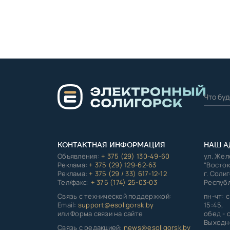
КОНТАКТНАЯ ИНФОРМАЦИЯ
НАШ А
Объявления:
+ 375 (29) 130-49-60
ул. Же
Реклама:
+ 375 (29) 129-62-63
"Восток
Реклама:
+ 375 (29 / 33) 617-12-12
г. Соли
Тел/факс:
+ 375 (174) 25-03-03
Республ
Связь с технической поддержкой:
пн-чт: с
Email:
support@esoligorsk.by
15:45,
или Форма связи на сайте
обед - с
Выходно
Связь с редакцией:
news@esoligorsk.by