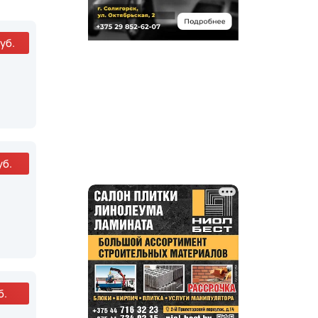
уб.
уб.
б.