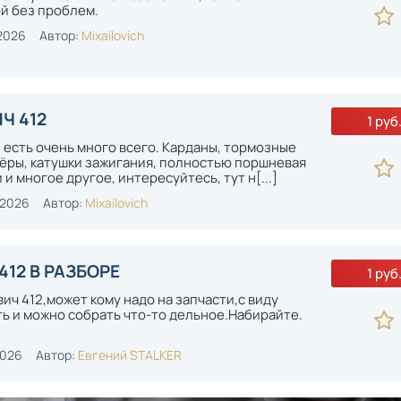
й без проблем.
2026
Автор:
Mixailovich
Ч 412
1 руб
, есть очень много всего. Карданы, тормозные
лёры, катушки зажигания, полностью поршневая
и многое другое, интересуйтесь, тут н[...]
-2026
Автор:
Mixailovich
412 В РАЗБОРЕ
1 руб
ич 412,может кому надо на запчасти,с виду
ь и можно собрать что-то дельное.Набирайте.
2026
Автор:
Евгений STALKER