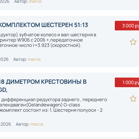
-2026
Автор:
merce
КОМПЛЕКТОМ ШЕСТЕРЕН 51:13
3 000 р
уктор) зубчатое колесо и вал-шестерня в
ринтер W906 с 2006 +,передаточное
аточное число I=3.923 (скоростной).
]
2026
Автор:
merce
18 ДИМЕТРОМ КРЕСТОВИНЫ В
1 000 р
GD,
 дифференциал редуктора заднего , переднего
Гелендваген(Gelandewagen) G-class
омплект состоит из: 1. Шестерня полуоси - 2
-2026
Автор:
merce