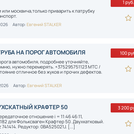
1 руб
 или москвича,только приварить к патрубку
анспорт.
2026
Автор:
Евгений STALKER
РУБА НА ПОРОГ АВТОМОБИЛЯ
100 ру
орога автомобиля, подробнее уточняйте,
помню, нужно перемерять. +375295751123 МТС /
стояние отличное без жуков и прочих дефектов.
2026
Автор:
Евгений STALKER
ВУХСКАТНЫЙ КРАФТЕР 50
3 200 р
редаточное отношение i = 11:46 46:11,
.182 для Фольксваген Крафтер 50. Двухкатковый.
741414. Редуктор: 0BA525021J. [...]