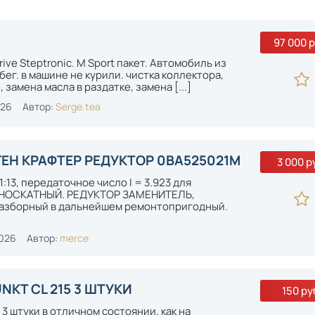
97 000 р
ive Steptronic. М Sport пакет. Автомобиль из
ег. в машине не курили. чистка коллектора,
 замена масла в раздатке, замена [...]
026
Автор:
Serge.tea
ЕН КРАФТЕР РЕДУКТОР 0BA525021M
3 000 р
1:13, передаточное число I = 3.923 для
ДНОСКАТНЫЙ. РЕДУКТОР ЗАМЕНИТЕЛЬ,
разборный в дальнейшем ремонтопригодный.
2026
Автор:
merce
KT CL 215 3 ШТУКИ
150 ру
 3 штуки в отличном состоянии, как на