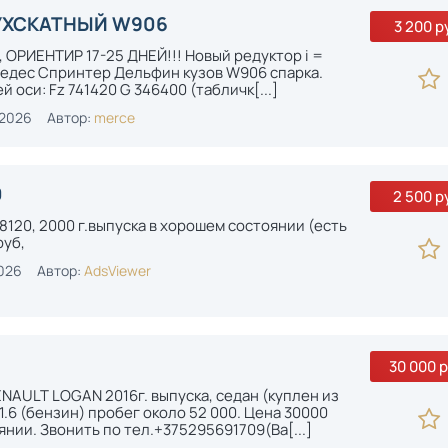
ВУХСКАТНЫЙ W906
3 200 р
ОРИЕНТИР 17-25 ДНЕЙ!!! Новый редуктор i =
Мерседес Спринтер Дельфин кузов W906 спарка.
 оси: Fz 741420 G 346400 (табличк[...]
-2026
Автор:
merce
0
2 500 р
120, 2000 г.выпуска в хорошем состоянии (есть
руб,
026
Автор:
AdsViewer
30 000 р
NAULT LOGAN 2016г. выпуска, седан (куплен из
1.6 (бензин) пробег около 52 000. Цена 30000
янии. Звонить по тел.+375295691709(Ва[...]