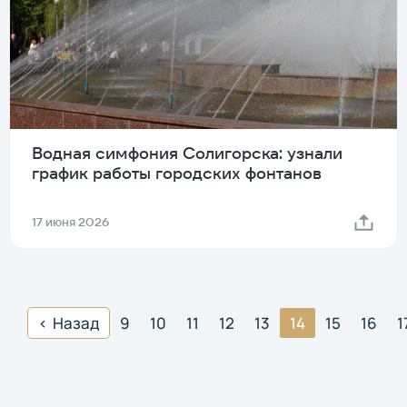
Водная симфония Солигорска: узнали
график работы городских фонтанов
17 июня 2026
Назад
9
10
11
12
13
14
15
16
1