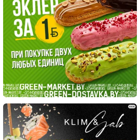
Ремонт часов
Ручная работа
Фото / видео
Химчистки и прачечные
Ювелирные мастерские
Юридические услуги
Ландшафтный дизайн, благоустройство
Сантехнические услуги
Клининг, уборка