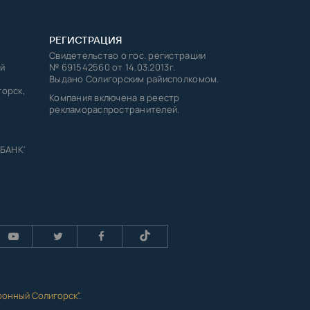
РЕГИСТРАЦИЯ
Свидетельство о гос. регистрации
й
№ 691542560 от 14.03.2013г.
Выдано Солигорским райисполкомом.
горск,
Компания включена в реестр
рекламораспространителей.
 БАНК'
ронный Солигорск"
.