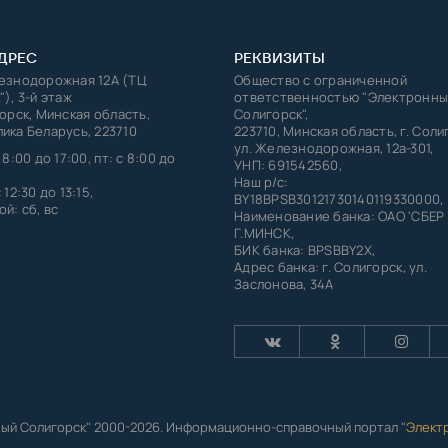
ДРЕС
РЕКВИЗИТЫ
лезнодорожная 12А (ТЦ
Общество с ограниченной
"), 3-й этаж
ответственностью "Электронны
горск, Минская область,
Солигорск",
ика Беларусь, 223710
223710, Минская область, г. Соли
ул. Железнодорожная, 12а-301,
 8:00 до 17:00, пт: с 8:00 до
УНП: 691542560,
Наш р/с:
 12:30 до 13:15,
BY18BPSB30121730140119330000,
й: сб, вс
Наименование банка: ОАО 'СБЕР
Г.МИНСК,
БИК банка: BPSBBY2X,
Адрес банка: г. Солигорск, ул.
Заслонова, 34А
ый Солигорск" 2000-2026. Информационно-справочный портал "
Элект