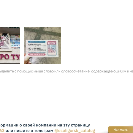
 выделите с помощью мыши слово или словосочетание, содержащее ошибку, и 