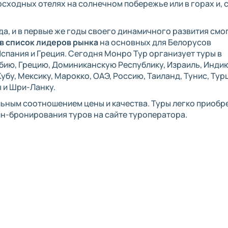
осходных отелях на солнечном побережье или в горах и, 
да, и в первые же годы своего динамичного развития смо
 в список лидеров рынка
на основных для Белорусов
 Испания и Греция. Сегодня Монро Тур организует туры в
мбию, Грецию, Доминиканскую Республику, Израиль, Инди
бу, Мексику, Марокко, ОАЭ, Россию, Таиланд, Тунис, Тур
 и Шри-Ланку.
льным соотношением цены и качества. Туры легко приобре
н-бронирования туров на сайте туроператора.