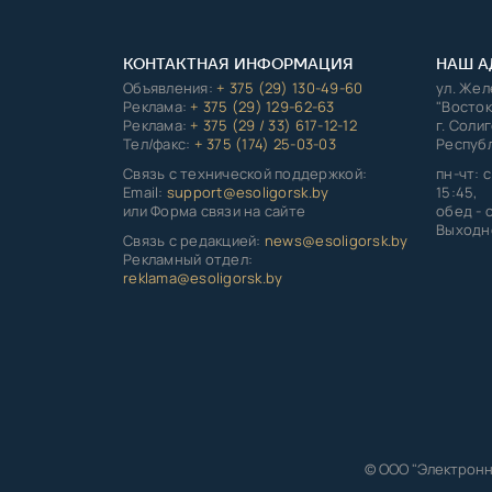
КОНТАКТНАЯ ИНФОРМАЦИЯ
НАШ А
Объявления:
+ 375 (29) 130-49-60
ул. Же
Реклама:
+ 375 (29) 129-62-63
"Восток
Реклама:
+ 375 (29 / 33) 617-12-12
г. Соли
Тел/факс:
+ 375 (174) 25-03-03
Республ
Связь с технической поддержкой:
пн-чт: с
Email:
support@esoligorsk.by
15:45,
или Форма связи на сайте
обед - с
Выходно
Связь с редакцией:
news@esoligorsk.by
Рекламный отдел:
reklama@esoligorsk.by
© ООО "Электронн