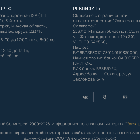
ДРЕС
РЕКВИЗИТЫ
лезнодорожная 12А (ТЦ
Общество с ограниченной
"), 3-й этаж
ответственностью "Электронны
горск, Минская область,
Солигорск",
ика Беларусь, 223710
223710, Минская область, г. Соли
ул. Железнодорожная, 12а-301,
 8:00 до 17:00, пт: с 8:00 до
УНП: 691542560,
Наш р/с:
 12:30 до 13:15,
BY18BPSB30121730140119330000,
й: сб, вс
Наименование банка: ОАО 'СБЕР
Г.МИНСК,
БИК банка: BPSBBY2X,
Адрес банка: г. Солигорск, ул.
Заслонова, 34А
ый Солигорск" 2000-2026. Информационно-справочный портал "
Элект
лное копирование любых материалов сайта возможно только с письм
администрации ООО "Электронный Солигорск".