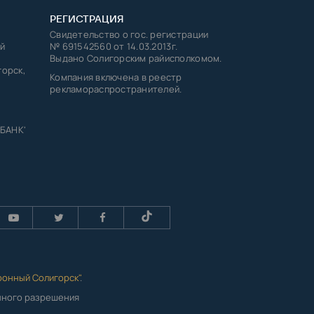
РЕГИСТРАЦИЯ
Свидетельство о гос. регистрации
й
№ 691542560 от 14.03.2013г.
Выдано Солигорским райисполкомом.
горск,
Компания включена в реестр
рекламораспространителей.
 БАНК'
ронный Солигорск"
.
енного разрешения