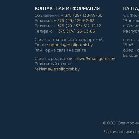
КОНТАКТНАЯ ИНФОРМАЦИЯ
НАШ А
Объявления:
+ 375 (29) 130-49-60
ул. Же
Реклама:
+ 375 (29) 129-62-63
"Восток
Реклама:
+ 375 (29 / 33) 617-12-12
г. Соли
Тел/факс:
+ 375 (174) 25-03-03
Республ
Связь с технической поддержкой:
пн-чт: с
Email:
support@esoligorsk.by
15:45,
или Форма связи на сайте
обед - с
Выходно
Связь с редакцией:
news@esoligorsk.by
Рекламный отдел:
reklama@esoligorsk.by
© ООО "Электронн
Частичное или по