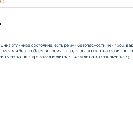
(0)
?
ашина отличное состояние, есть ремни безопасности,чек пробива
 приехоли без проблем вовремя, назад я опаздывал ,позвонил поп
нил мне диспетчер сказал водитель подождёт а это насекундочку