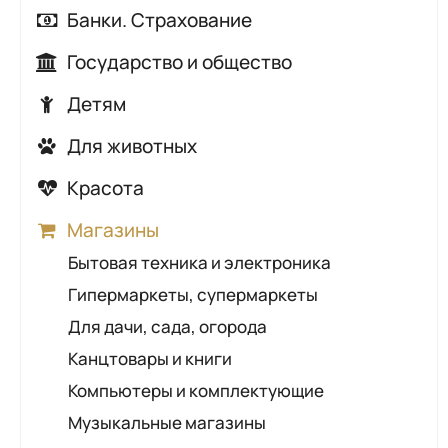
Автозапчасти
Банки. Страхование
Автомойки
Банки
Государство и общество
Автосалоны, автохаусы
Страхование
Аварийные и диспетчерские службы
Детям
Автосервисы, автотехцентры
Городские службы
Детские кафе
Автошколы
Для животных
Контролирующие органы
Детские лагеря, санатории,
АЗС
Ветеринарные аптеки
Красота
Общественно-социальные организации
оздоровительные процедуры
ГАИ
Ветеринарные клиники
Косметические кабинеты
Правоохранительные органы
Детские сады
Магазины
Шиномонтаж
Зоомагазины
Маникюр, педикюр
Промышленные предприятия
Развитие и обучение
Бытовая техника и электроника
Грумеры
Парикмахерские
Солигорский районный исполнительный
Развлечения для детей
Гипермаркеты, супермаркеты
комитет
Салоны красоты
Товары для детей
Для дачи, сада, огорода
Солярии
Прокат товаров для детей
Канцтовары и книги
Компьютеры и комплектующие
Музыкальные магазины