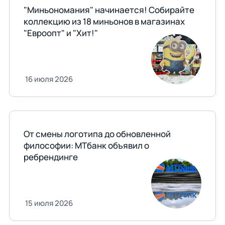
"Миньономания" начинается! Собирайте
коллекцию из 18 миньонов в магазинах
"Евроопт" и "Хит!"
16 июля 2026
От смены логотипа до обновленной
философии: МТбанк объявил о
ребрендинге
15 июля 2026