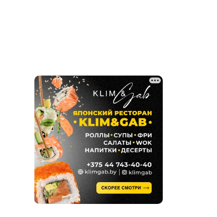
Ручная работа
Фото / видео
Химчистки и прачечные
Ювелирные мастерские
Юридические услуги
Ландшафтный дизайн,
благоустройство
Сантехнические услуги
Клининг, уборка