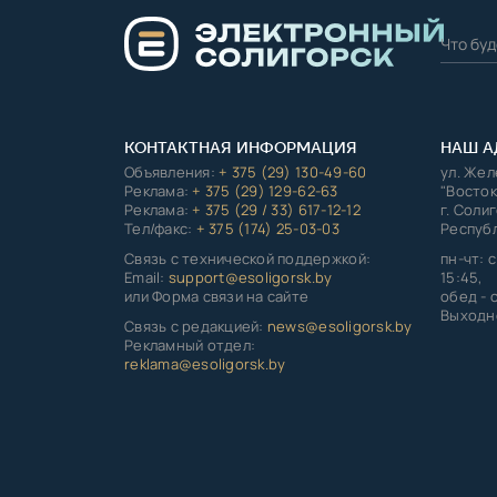
КОНТАКТНАЯ ИНФОРМАЦИЯ
НАШ А
Объявления:
+ 375 (29) 130-49-60
ул. Же
Реклама:
+ 375 (29) 129-62-63
"Восток
Реклама:
+ 375 (29 / 33) 617-12-12
г. Соли
Тел/факс:
+ 375 (174) 25-03-03
Республ
Связь с технической поддержкой:
пн-чт: с
Email:
support@esoligorsk.by
15:45,
или Форма связи на сайте
обед - с
Выходно
Связь с редакцией:
news@esoligorsk.by
Рекламный отдел:
reklama@esoligorsk.by