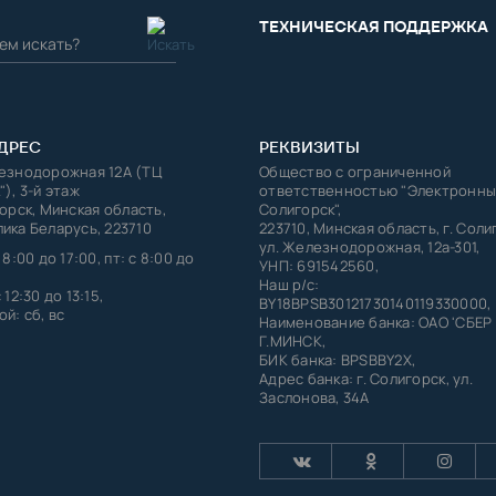
ТЕХНИЧЕСКАЯ ПОДДЕРЖКА
ДРЕС
РЕКВИЗИТЫ
лезнодорожная 12А (ТЦ
Общество с ограниченной
"), 3-й этаж
ответственностью "Электронны
горск, Минская область,
Солигорск",
ика Беларусь, 223710
223710, Минская область, г. Соли
ул. Железнодорожная, 12а-301,
 8:00 до 17:00, пт: с 8:00 до
УНП: 691542560,
Наш р/с:
 12:30 до 13:15,
BY18BPSB30121730140119330000,
й: сб, вс
Наименование банка: ОАО 'СБЕР
Г.МИНСК,
БИК банка: BPSBBY2X,
Адрес банка: г. Солигорск, ул.
Заслонова, 34А