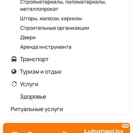
Стройматериалы, пиломатериалы,
металлопрокат
Шторы, жалюзи, карнизы
Строительные организации
Двери
Аренда инструмента
Транспорт
Автобусы и жд
Туризм и отдых
Аренда автомобилей
Агроусадьбы
Услуги
Маршрутные такси, маршрутки
Визовая поддержка
Изготовление печатей и штампов
Здоровье
Такси
Гостиницы
Ломбарды
Медицинские центры
Грузоперевозки
Ритуальные услуги
Квартиры на сутки
Пожарная, экологическая безопасность
Аптеки
Эвакуаторы
Санатории, дома отдыха
Ремонт и реставрация мебели
Стоматологии
Турагентства
Ремонт велосипедов