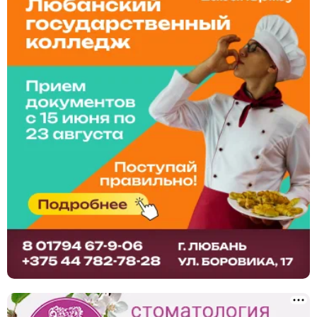
Оптика и медтехника
Страхование
Ремонт одежды и обуви
Здравоохранение
Ремонт техники
Ремонт часов
Ручная работа
Фото / видео
Химчистки и прачечные
Ювелирные мастерские
Юридические услуги
Ландшафтный дизайн, благоустройство
Сантехнические услуги
Клининг, уборка