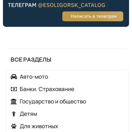
ВСЕ РАЗДЕЛЫ
Авто-мото
Автозапчасти
Банки. Страхование
Автомойки
Банки
Государство и общество
Автосалоны, автохаусы
Страхование
Аварийные и диспетчерские службы
Детям
Автосервисы, автотехцентры
Городские службы
Детские кафе
Автошколы
Для животных
Контролирующие органы