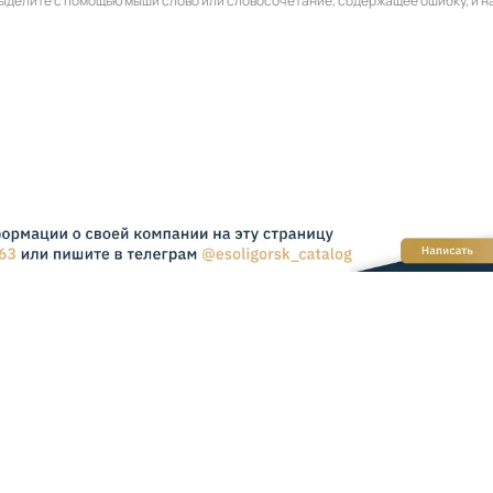
 выделите с помощью мыши слово или словосочетание, содержащее ошибку, и 