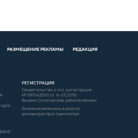
РАЗМЕЩЕНИЕ РЕКЛАМЫ
РЕДАКЦИЯ
РЕГИСТРАЦИЯ
Свидетельство о гос. регистрации
й
№ 691542560 от 14.03.2013г.
Выдано Солигорским райисполкомом.
горск,
Компания включена в реестр
рекламораспространителей.
 БАНК'