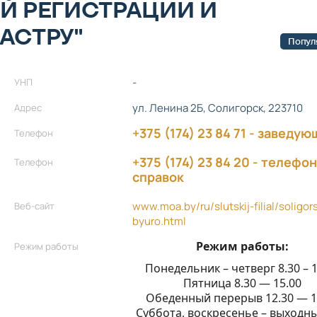
Й РЕГИСТРАЦИИ И
АСТРУ"
Попул
-
УНП
ул. Ленина 2Б, Солигорск, 223710
Адрес
+375 (174) 23 84 71 - заведую
Телефон
+375 (174) 23 84 20 - телефо
Телефон
справок
www.moa.by/ru/slutskij-filial/soligor
Веб-сайт
byuro.html
Режим работы:
Режим работы
Понедельник – четверг 8.30 – 1
Пятница 8.30 — 15.00
Обеденный перерыв 12.30 — 1
Суббота, воскресенье – выходн