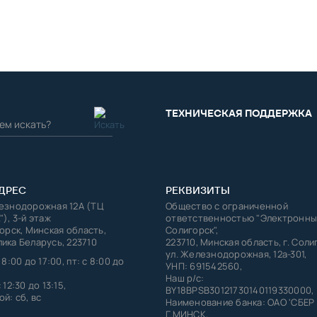
ТЕХНИЧЕСКАЯ ПОДДЕРЖКА
ДРЕС
РЕКВИЗИТЫ
лезнодорожная 12А (ТЦ
Общество с ограниченной
"), 3-й этаж
ответственностью "Электронны
горск, Минская область,
Солигорск",
ика Беларусь, 223710
223710, Минская область, г. Соли
ул. Железнодорожная, 12а-301,
 8:00 до 17:00, пт: с 8:00 до
УНП: 691542560,
Наш р/с:
 12:30 до 13:15,
BY18BPSB30121730140119330000,
й: сб, вс
Наименование банка: ОАО 'СБЕР
Г.МИНСК,