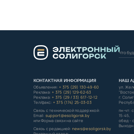
КОНТАКТНАЯ ИНФОРМАЦИЯ
НАШ А
Объявления:
+ 375 (29) 130-49-60
ул. Же
Реклама:
+ 375 (29) 129-62-63
"Восток
Реклама:
+ 375 (29 / 33) 617-12-12
г. Соли
Тел/факс:
+ 375 (174) 25-03-03
Республ
Связь с технической поддержкой:
пн-чт: с
Email:
support@esoligorsk.by
15:45,
или Форма связи на сайте
обед - с
Выходно
Связь с редакцией:
news@esoligorsk.by
Рекламный отдел: