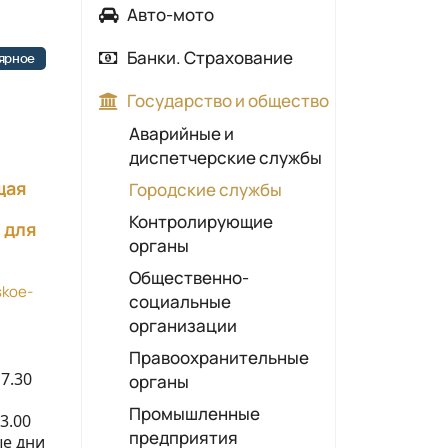
Авто-мото
Автозапчасти
Банки. Страхование
ярное
Автомойки
Банки
Государство и общество
Автосалоны, автохаусы
Страхование
Аварийные и
Автосервисы,
диспетчерские службы
автотехцентры
щая
Городские службы
Автошколы
Контролирующие
н для
АЗС
органы
ГАИ
Общественно-
skoe-
Шиномонтаж
социальные
организации
Правоохранительные
7.30
органы
Промышленные
3.00
предприятия
ые дни