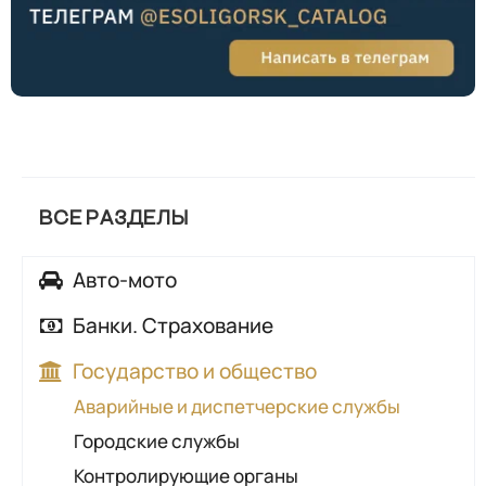
ВСЕ РАЗДЕЛЫ
Авто-мото
Автозапчасти
Банки. Страхование
Автомойки
Банки
Государство и общество
Автосалоны, автохаусы
Страхование
Аварийные и диспетчерские службы
Автосервисы, автотехцентры
Городские службы
Автошколы
Контролирующие органы