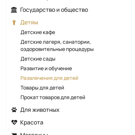
Автомойки
Банки
Государство и общество
Автосалоны, автохаусы
Страхование
Аварийные и диспетчерские службы
Детям
Автосервисы, автотехцентры
Городские службы
Детские кафе
Автошколы
Контролирующие органы
Детские лагеря, санатории,
АЗС
Общественно-социальные организации
оздоровительные процедуры
ГАИ
Правоохранительные органы
Детские сады
Шиномонтаж
Промышленные предприятия
Развитие и обучение
Солигорский районный исполнительный
Развлечения для детей
комитет
Товары для детей
Прокат товаров для детей
Для животных
Ветеринарные аптеки
Красота
Ветеринарные клиники
Косметические кабинеты