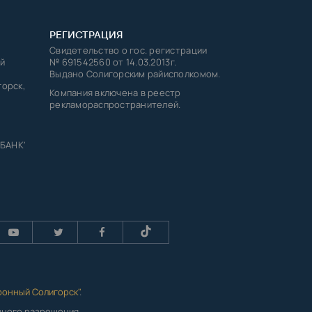
РЕГИСТРАЦИЯ
Свидетельство о гос. регистрации
й
№ 691542560 от 14.03.2013г.
Выдано Солигорским райисполкомом.
горск,
Компания включена в реестр
рекламораспространителей.
 БАНК'
ронный Солигорск"
.
енного разрешения