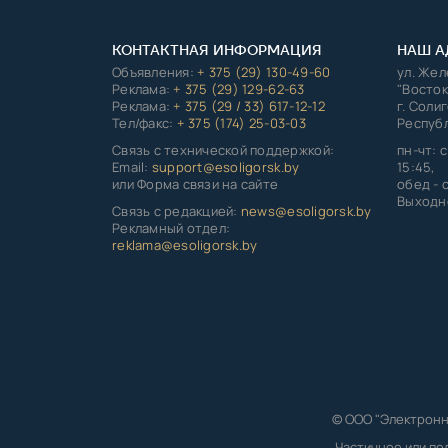
КОНТАКТНАЯ ИНФОРМАЦИЯ
НАШ А
Объявления:
+ 375 (29) 130-49-60
ул. Же
Реклама:
+ 375 (29) 129-62-63
"Восток
Реклама:
+ 375 (29 / 33) 617-12-12
г. Соли
Тел/факс:
+ 375 (174) 25-03-03
Республ
Связь с технической поддержкой:
пн-чт: с
Email:
support@esoligorsk.by
15:45,
или Форма связи на сайте
обед - с
Выходно
Связь с редакцией:
news@esoligorsk.by
Рекламный отдел:
reklama@esoligorsk.by
© ООО "Электронн
Частичное или по