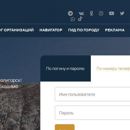
ОГ ОРГАНИЗАЦИЙ
НАВИГАТОР
ГИД ПО ГОРОДУ
РЕКЛАМА
По логину и паролю
По номеру телеф
олигорск!
обходимо