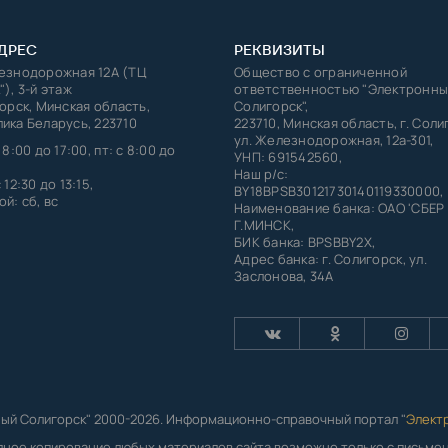
ДРЕС
РЕКВИЗИТЫ
лезнодорожная 12А (ТЦ
Общество с ограниченной
"), 3-й этаж
ответственностью "Электронны
горск, Минская область,
Солигорск",
ика Беларусь, 223710
223710, Минская область, г. Соли
ул. Железнодорожная, 12а-301,
 8:00 до 17:00, пт: с 8:00 до
УНП: 691542560,
Наш р/с:
 12:30 до 13:15,
BY18BPSB30121730140119330000,
й: сб, вс
Наименование банка: ОАО 'СБЕР
Г.МИНСК,
БИК банка: BPSBBY2X,
Адрес банка: г. Солигорск, ул.
Заслонова, 34А
ый Солигорск" 2000-2026. Информационно-справочный портал "
Элект
лное копирование любых материалов сайта возможно только с письм