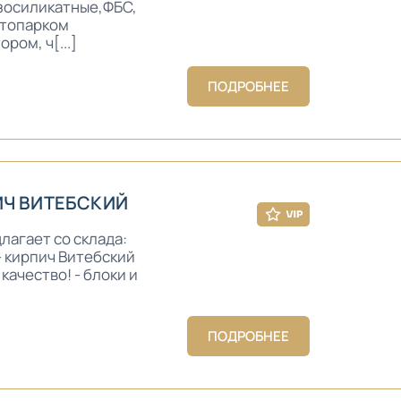
азосиликатные,ФБС,
втопарком
ом, ч[...]
ПОДРОБНЕЕ
ИЧ ВИТЕБСКИЙ
агает со склада:
 кирпич Витебский
качество! - блоки и
ПОДРОБНЕЕ