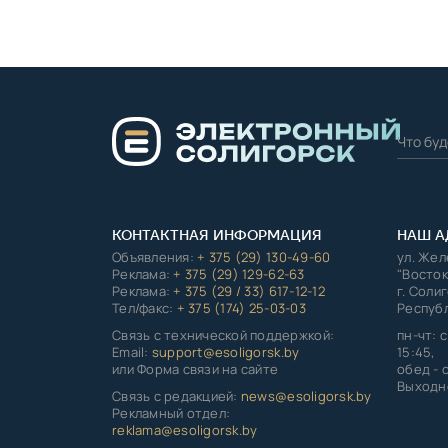
КОНТАКТНАЯ ИНФОРМАЦИЯ
НАШ А
Объявления:
+ 375 (29) 130-49-60
ул. Же
Реклама:
+ 375 (29) 129-62-63
"Восток
Реклама:
+ 375 (29 / 33) 617-12-12
г. Соли
Тел/факс:
+ 375 (174) 25-03-03
Республ
Связь с технической поддержкой:
пн-чт: с
Email:
support@esoligorsk.by
15:45,
или Форма связи на сайте
обед - с
Выходно
Связь с редакцией:
news@esoligorsk.by
Рекламный отдел:
reklama@esoligorsk.by