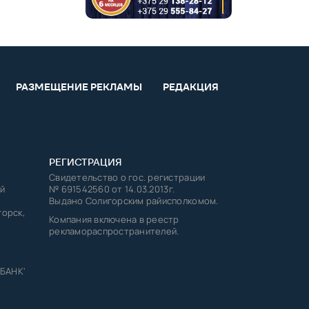
РАЗМЕЩЕНИЕ РЕКЛАМЫ
РЕДАКЦИЯ
РЕГИСТРАЦИЯ
Свидетельство о гос. регистрации
й
№ 691542560 от 14.03.2013г.
Выдано Солигорским райисполкомом.
горск,
Компания включена в реестр
рекламораспространителей.
 БАНК'