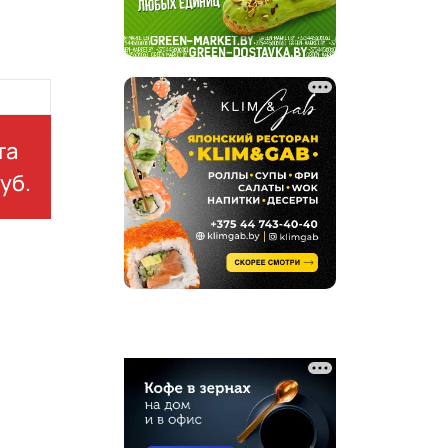
та
уб.