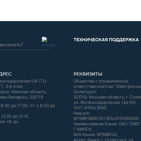
ТЕХНИЧЕСКАЯ ПОДДЕРЖКА
ДРЕС
РЕКВИЗИТЫ
лезнодорожная 12А (ТЦ
Общество с ограниченной
"), 3-й этаж
ответственностью "Электронны
горск, Минская область,
Солигорск",
ика Беларусь, 223710
223710, Минская область, г. Соли
ул. Железнодорожная, 12а-301,
 8:00 до 17:00, пт: с 8:00 до
УНП: 691542560,
Наш р/с:
 12:30 до 13:15,
BY18BPSB30121730140119330000,
й: сб, вс
Наименование банка: ОАО 'СБЕР
Г.МИНСК,
БИК банка: BPSBBY2X,
Адрес банка: г. Солигорск, ул.