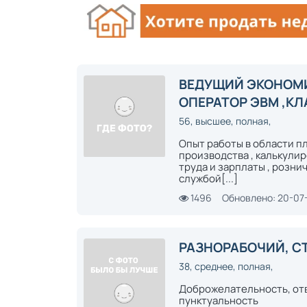
ВЕДУЩИЙ ЭКОНОМИ
ОПЕРАТОР ЭВМ ,К
56, высшее, полная,
Опыт работы в области п
производства , калькули
труда и зарплаты , розни
службой[...]
1496
Обновлено: 20-07
РАЗНОРАБОЧИЙ, С
38, среднее, полная,
Доброжелательность, от
пунктуальность