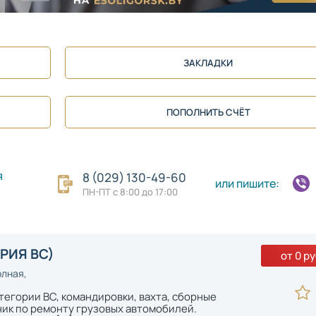
ЗАКЛАДКИ
ПОПОЛНИТЬ СЧЁТ
я
8 (029) 130-49-60
или пишите:
ПН-ПТ с 8:00 до 17:00
РИЯ ВС)
от 0 ру
олная,
тегории ВС, командировки, вахта, сборные
ник по ремонту грузовых автомобилей.