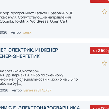
ик php-программист Laravel + базовый VUE
тка с нуля. Сопутствующие направления
oomla, 1c-Bitrix, WordPress, Open Cart
2026
Автор:
yaesk
НЕР-ЭЛЕКТРИК, ИНЖЕНЕР-
от 2 500 
ЕНЕР-ЭНЕРГЕТИК
энергетиком,мастером
м и др. варианты. Либо по сменному
но и не по специальности и можно на 0,5 по
отка бу[...]
-2026
Автор:
Евгений STALKER
РИИ С,Е. ЭЛЕКТРОНАЗОСВАРШИК 4
от 4 000 