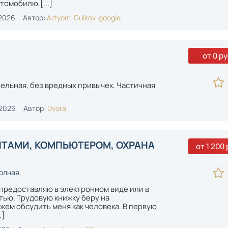
томобилю.[...]
2026
Автор:
Artyom-Gulkov-google
от 0 ру
ельная, без вредных привычек. Частичная
-2026
Автор:
Dvora
НТАМИ, КОМПЬЮТЕРОМ, ОХРАНА
от 1 200 
олная,
 предоставляю в электронном виде или в
тью. Трудовую книжку беру на
жем обсудить меня как человека. В первую
.]