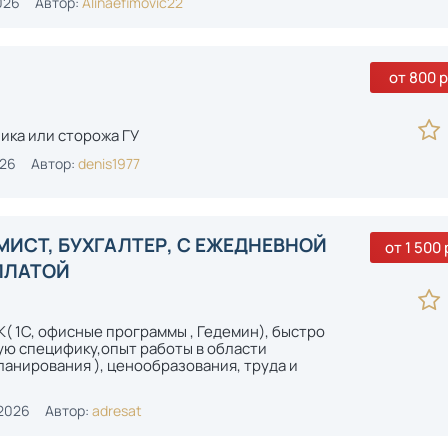
026
Автор:
Alinaefimovic22
от 800 р
ика или сторожа ГУ
026
Автор:
denis1977
МИСТ, БУХГАЛТЕР, С ЕЖЕДНЕВНОЙ
от 1 500 
ОПЛАТОЙ
( 1С, офисные программы , Гедемин), быстро
ую специфику,опыт работы в области
ланирования ), ценообразования, труда и
2026
Автор:
adresat