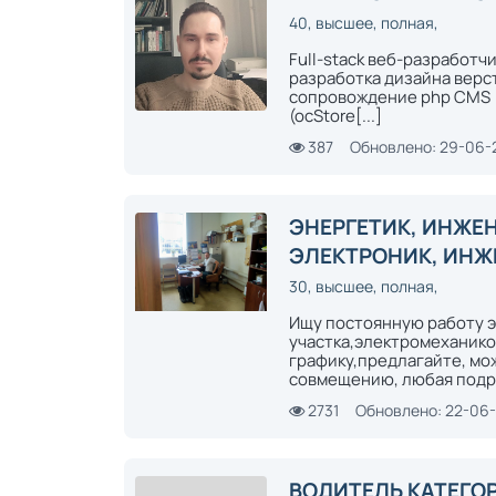
40, высшее, полная,
Full-stack веб-разработч
разработка дизайна верс
сопровождение php CMS (J
(ocStore[...]
387
Обновлено: 29-06-
ЭНЕРГЕТИК, ИНЖЕ
ЭЛЕКТРОНИК, ИНЖ
30, высшее, полная,
Ищу постоянную работу 
участка,электромеханико
графику,предлагайте, мож
совмещению, любая подраб
2731
Обновлено: 22-06
ВОДИТЕЛЬ КАТЕГО