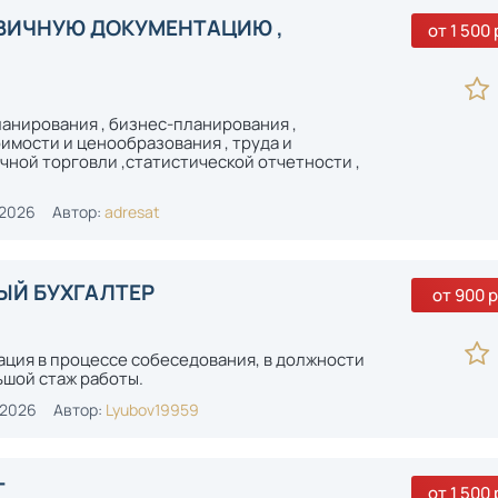
РВИЧНУЮ ДОКУМЕНТАЦИЮ ,
от 1 500 
ланирования , бизнес-планирования ,
имости и ценообразования , труда и
чной торговли ,статистической отчетности ,
-2026
Автор:
adresat
ЫЙ БУХГАЛТЕР
от 900 р
ция в процессе собеседования, в должности
ьшой стаж работы.
-2026
Автор:
Lyubov19959
Т
от 1 500 