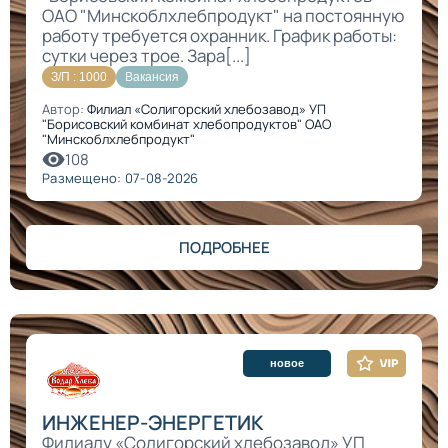
ОАО "Минскоблхлебпродукт" на постоянную
работу требуется охранник. График работы:
сутки через трое. Зара[...]
З/П : 1000
Вакансия
Автор:
Филиал «Солигорский хлебозавод» УП
"Борисовский комбинат хлебопродуктов" ОАО
"Минскоблхлебпродукт"
108
Размещено: 07-08-2026
ПОДРОБНЕЕ
новое
ИНЖЕНЕР-ЭНЕРГЕТИК
Филиалу «Солигорский хлебозавод» УП