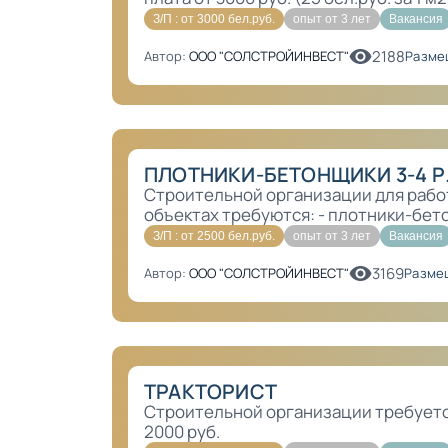
З/П : от 3000 бел.руб.
опыт от 3 лет
Вакансия
2188
Автор:
ООО "СОЛСТРОЙИНВЕСТ"
Разме
ПЛОТНИКИ-БЕТОНЩИКИ 3-4 Р
Строительной организации для рабо
объектах требуются: - плотники-бетон
З/П : от 2500 бел.руб.
опыт от 3 лет
Вакансия
3169
Автор:
ООО "СОЛСТРОЙИНВЕСТ"
Размещ
ТРАКТОРИСТ
Строительной организации требуется
2000 руб.