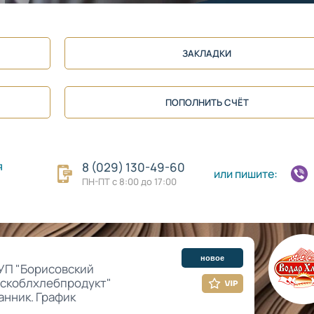
ЗАКЛАДКИ
ПОПОЛНИТЬ СЧЁТ
я
8 (029) 130-49-60
или пишите:
ПН-ПТ с 8:00 до 17:00
новое
УП "Борисовский
нскоблхлебпродукт"
анник. График