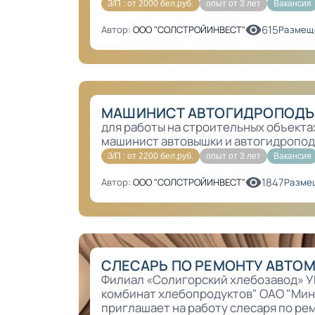
З/П : от 2000 бел.руб.
опыт от 3 лет
Вакансия
615
Автор:
ООО "СОЛСТРОЙИНВЕСТ"
Размещ
МАШИНИСТ АВТОГИДРОПОДЪЕ
для работы на строительных объекта
машинист автовышки и автогидропод
З/П : от 2200 бел.руб.
опыт от 3 лет
Вакансия
1847
Автор:
ООО "СОЛСТРОЙИНВЕСТ"
Разме
СЛЕСАРЬ ПО РЕМОНТУ АВТО
Филиал «Солигорский хлебозавод» У
комбинат хлебопродуктов" ОАО "Ми
приглашает на работу слесаря по ре