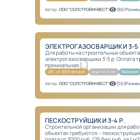
1861
Автор:
ООО "СОЛСТРОЙИНВЕСТ"
Размещ
ЭЛЕКТРОГАЗОСВАРЩИКИ 3-5 
Для работы на строительных объекта
электрогазосварщики 3-5 р. Оплата т
премиальная.[...]
З/П : от 3000 бел.руб.
опыт от 3 лет
Вакансия
3163
Автор:
ООО "СОЛСТРОЙИНВЕСТ"
Размещ
ПЕСКОСТРУЙЩИКИ 3-4 Р.
Строительной организации для рабо
объектах требуются: - пескоструйщик
плата от 3000 руб. (25 бел.руб. за 1 м2)