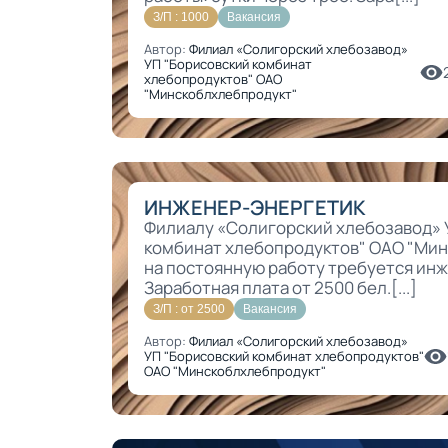
З/П : 1000
Вакансия
Автор:
Филиал «Солигорский хлебозавод»
УП "Борисовский комбинат
хлебопродуктов" ОАО
"Минскоблхлебпродукт"
ИНЖЕНЕР-ЭНЕРГЕТИК
Филиалу «Солигорский хлебозавод» 
комбинат хлебопродуктов" ОАО "Ми
на постоянную работу требуется ин
Заработная плата от 2500 бел.[...]
З/П : от 2500
Вакансия
Автор:
Филиал «Солигорский хлебозавод»
УП "Борисовский комбинат хлебопродуктов"
ОАО "Минскоблхлебпродукт"