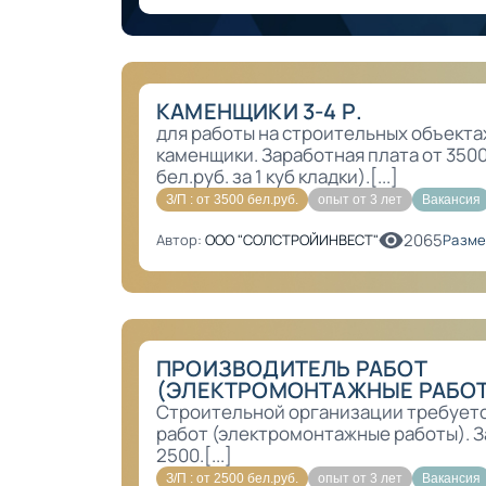
КАМЕНЩИКИ 3-4 Р.
для работы на строительных объектах
каменщики. Заработная плата от 3500 
бел.руб. за 1 куб кладки).[...]
З/П : от 3500 бел.руб.
опыт от 3 лет
Вакансия
2065
Автор:
ООО "СОЛСТРОЙИНВЕСТ"
Разме
ПРОИЗВОДИТЕЛЬ РАБОТ
(ЭЛЕКТРОМОНТАЖНЫЕ РАБО
Строительной организации требует
работ (электромонтажные работы). З
2500.[...]
З/П : от 2500 бел.руб.
опыт от 3 лет
Вакансия