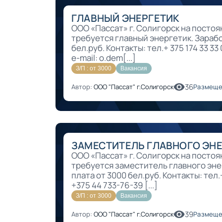
ГЛАВНЫЙ ЭНЕРГЕТИК
ООО «Пассат» г. Солигорск на посто
требуется главный энергетик. Зарабо
бел.руб. Контакты: тел.+ 375 174 33 33
e-mail: o.dem[...]
З/П : от 3000
Вакансия
36
Автор:
ООО "Пассат" г.Солигорск
Размеще
ЗАМЕСТИТЕЛЬ ГЛАВНОГО ЭН
ООО «Пассат» г. Солигорск на посто
требуется заместитель главного эне
плата от 3000 бел.руб. Контакты: тел.+
+375 44 733-76-39 [...]
З/П : от 3000
Вакансия
39
Автор:
ООО "Пассат" г.Солигорск
Размеще