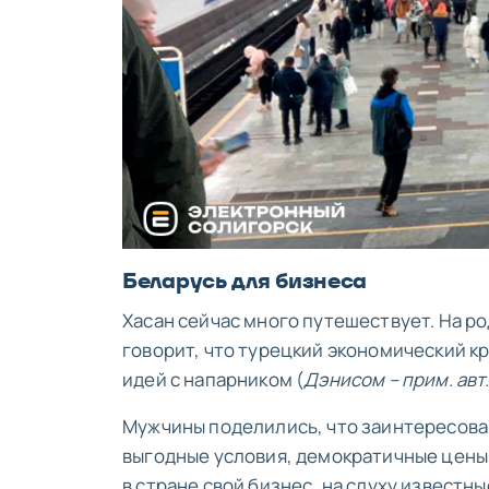
Беларусь для бизнеса
Хасан сейчас много путешествует. На ро
говорит, что турецкий экономический кр
идей с напарником (
Дэнисом – прим. авт
Мужчины поделились, что заинтересован
выгодные условия, демократичные цены 
в стране свой бизнес, на слуху известн