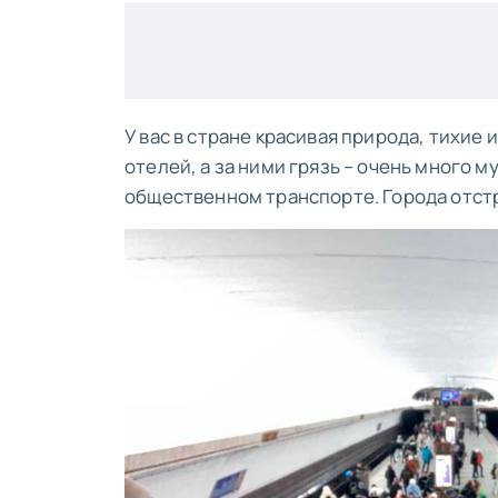
У вас в стране красивая природа, тихие 
отелей, а за ними грязь – очень много м
общественном транспорте. Города отстр