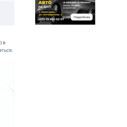
о в
аться.