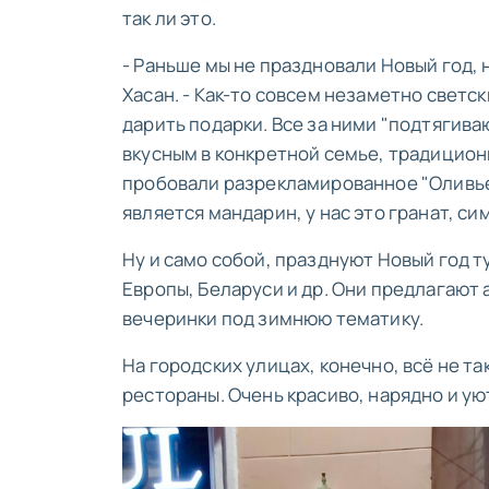
так ли это.
- Раньше мы не праздновали Новый год, 
Хасан. - Как-то совсем незаметно светск
дарить подарки. Все за ними "подтягиваю
вкусным в конкретной семье, традиционн
пробовали разрекламированное "Оливье"
является мандарин, у нас это гранат, с
Ну и само собой, празднуют Новый год 
Европы, Беларуси и др. Они предлагают
вечеринки под зимнюю тематику.
На городских улицах, конечно, всё не та
рестораны. Очень красиво, нарядно и ую