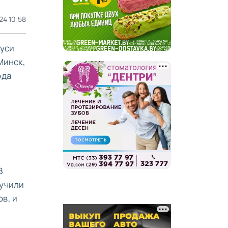
24 10:58
руси
Минск,
ода
В
ыучили
в, и