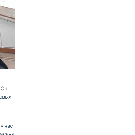
 Он
новых
у нас
Хасана