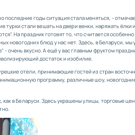
но последние годы ситуация стала меняться, - отмеча
ие турки стали вешать на двери венки, наряжать ёлки 
тся". На праздник готовят то, что считается особенно
ых новогодних блюд у нас нет. Здесь, в Беларуси, мы 
 - очень вкусно. А ещё у вас главным фруктом праздн
имволизирующий достаток и изобилие.
турецкие отели, принимающие гостей из стран восточ
 анимационную программу, различные шоу, новогодни
к, как в Беларуси. Здесь украшены улицы, торговые це
тно.