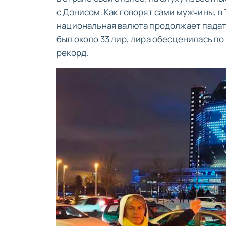
с Дэнисом. Как говорят сами мужчины, в 
национальная валюта продолжает падать
был около 33 лир, лира обесценилась по
рекорд.