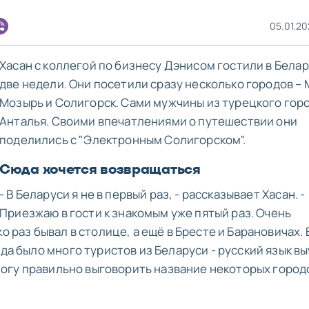
05.01.20
Хасан с коллегой по бизнесу Дэнисом гостили в Бела
две недели. Они посетили сразу несколько городов – 
Мозырь и Солигорск. Сами мужчины из турецкого гор
Анталья. Своими впечатлениями о путешествии они
поделились с "Электронным Солигорском".
Сюда хочется возвращаться
- В Беларуси я не в первый раз, - рассказывает Хасан. -
Приезжаю в гости к знакомым уже пятый раз. Очень
о раз бывал в столице, а ещё в Бресте и Барановичах. 
гда было много туристов из Беларуси - русский язык в
 могу правильно выговорить название некоторых городо