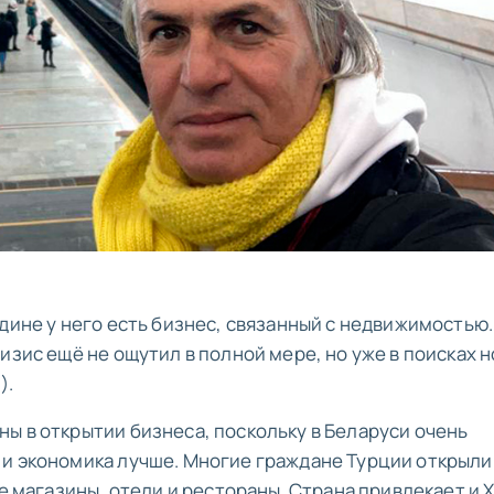
дине у него есть бизнес, связанный с недвижимостью.
изис ещё не ощутил в полной мере, но уже в поисках 
.
).
ы в открытии бизнеса, поскольку в Беларуси очень
и экономика лучше. Многие граждане Турции открыли 
ые магазины, отели и рестораны. Страна привлекает и 