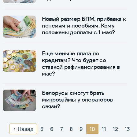
Новый размер БПМ, прибавка к
пенсиям и пособиям. Кому
положены доплаты с 1 мая?
Еще меньше плата по
кредитам? Что будет со
ставкой рефинансирования в
мае?
Белорусы смогут брать
микрозаймы у операторов
связи?
Назад
5
6
7
8
9
10
11
12
13