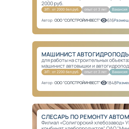
2000 руб.
З/П : от 2000 бел.руб.
опыт от 3 лет
Вакансия
616
Автор:
ООО "СОЛСТРОЙИНВЕСТ"
Размещ
МАШИНИСТ АВТОГИДРОПОДЪЕ
для работы на строительных объекта
машинист автовышки и автогидропод
З/П : от 2200 бел.руб.
опыт от 3 лет
Вакансия
1848
Автор:
ООО "СОЛСТРОЙИНВЕСТ"
Разме
СЛЕСАРЬ ПО РЕМОНТУ АВТО
Филиал «Солигорский хлебозавод» У
комбинат хлебопродуктов" ОАО "Ми