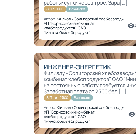
работы: сутки через трое. Зара[...]
З/П : 1000
Вакансия
Автор:
Филиал «Солигорский хлебозавод»
УП "Борисовский комбинат
хлебопродуктов" ОАО
"Минскоблхлебпродукт"
ИНЖЕНЕР-ЭНЕРГЕТИК
Филиалу «Солигорский хлебозавод» 
комбинат хлебопродуктов" ОАО "Ми
на постоянную работу требуется ин
Заработная плата от 2500 бел.[...]
З/П : от 2500
Вакансия
Автор:
Филиал «Солигорский хлебозавод»
УП "Борисовский комбинат
хлебопродуктов" ОАО
"Минскоблхлебпродукт"