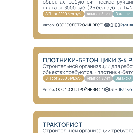
объектах требуются: - пескоструйщик
плата от 3000 руб. (25 бел.руб. за 1 м2)
З/П : от 3000 бел.руб.
опыт от 3 лет
Вакансия
2188
Автор:
ООО "СОЛСТРОЙИНВЕСТ"
Разме
ПЛОТНИКИ-БЕТОНЩИКИ 3-4 Р
Строительной организации для рабо
объектах требуются: - плотники-бетон
З/П : от 2500 бел.руб.
опыт от 3 лет
Вакансия
3169
Автор:
ООО "СОЛСТРОЙИНВЕСТ"
Размещ
ТРАКТОРИСТ
Строительной организации требуется