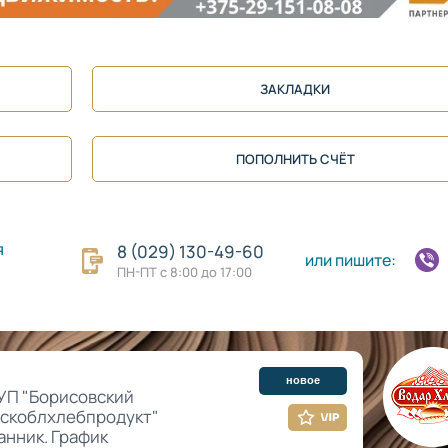
ЗАКЛАДКИ
ПОПОЛНИТЬ СЧЁТ
я
8 (029) 130-49-60
или пишите:
ПН-ПТ с 8:00 до 17:00
новое
УП "Борисовский
нскоблхлебпродукт"
анник. График