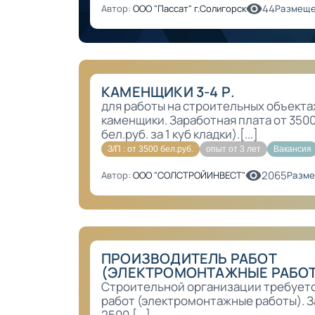
44
Автор:
ООО "Пассат" г.Солигорск
Размеще
КАМЕНЩИКИ 3-4 Р.
для работы на строительных объектах
каменщики. Заработная плата от 3500 
бел.руб. за 1 куб кладки).[...]
З/П : от 3500 бел.руб.
опыт от 3 лет
Вакансия
2065
Автор:
ООО "СОЛСТРОЙИНВЕСТ"
Разме
ПРОИЗВОДИТЕЛЬ РАБОТ
(ЭЛЕКТРОМОНТАЖНЫЕ РАБО
Строительной организации требует
работ (электромонтажные работы). З
2500.[...]