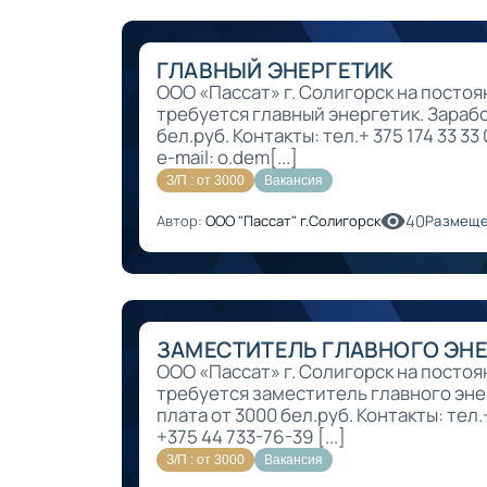
ГЛАВНЫЙ ЭНЕРГЕТИК
ООО «Пассат» г. Солигорск на посто
требуется главный энергетик. Зарабо
бел.руб. Контакты: тел.+ 375 174 33 33
e-mail: o.dem[...]
З/П : от 3000
Вакансия
40
Автор:
ООО "Пассат" г.Солигорск
Размеще
ЗАМЕСТИТЕЛЬ ГЛАВНОГО ЭН
ООО «Пассат» г. Солигорск на посто
требуется заместитель главного эне
плата от 3000 бел.руб. Контакты: тел.+
+375 44 733-76-39 [...]
З/П : от 3000
Вакансия