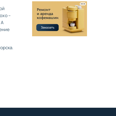
гой
охо –
 А
ление
орска.