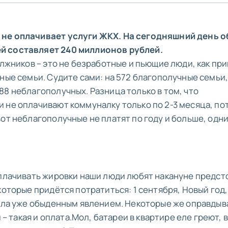
 не оплачивает услуги ЖКХ. На сегодняшний день 
й составляет 240 миллионов рублей.
олжников – это не безработные и пьющие люди, как пр
ные семьи. Судите сами: на 572 благополучные семьи
88 неблагополучных. Разница только в том, что
 не оплачивают коммуналку только по 2-3 месяца, по
вот неблагополучные не платят по году и больше, одн
оплачивать жировки наши люди любят накануне предс
которые придётся потратиться: 1 сентября, Новый год,
тала уже обыденным явлением. Некоторые же оправды
и – такая и оплата.Мол, батареи в квартире еле греют,