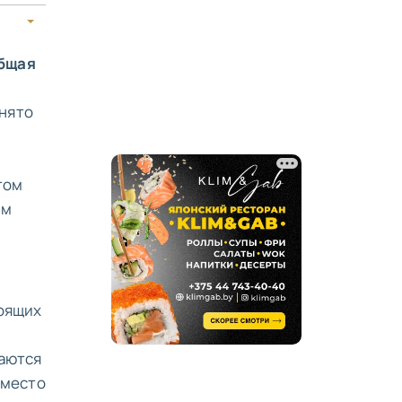
общая
инято
,
том
им
тоящих
ваются
 вместо