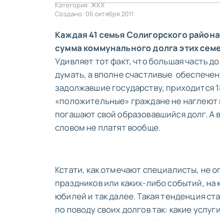
Категория:
ЖКХ
Создано: 06 октября 2011
Каждая 41 семья Солигорского района
сумма коммунального долга этих семе
Удивляет тот факт, что большая часть д
думать, а вполне счастливые обеспечен
задолжавшие государству, приходится 1
«положительные» граждане не наглеют и
погашают свой образовавшийся долг. А 
словом не платят вообще.
Кстати, как отмечают специалисты, не 
праздников или каких-либо событий, на 
юбилей и так далее. Такая тенденция с
по поводу своих долгов так: какие услуг