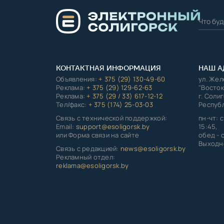
КОНТАКТНАЯ ИНФОРМАЦИЯ
НАШ А
Объявления:
+ 375 (29) 130-49-60
ул. Же
Реклама:
+ 375 (29) 129-62-63
"Восток
Реклама:
+ 375 (29 / 33) 617-12-12
г. Соли
Тел/факс:
+ 375 (174) 25-03-03
Республ
Связь с технической поддержкой:
пн-чт: с
Email:
support@esoligorsk.by
15:45,
или Форма связи на сайте
обед - с
Выходно
Связь с редакцией:
news@esoligorsk.by
Рекламный отдел:
reklama@esoligorsk.by