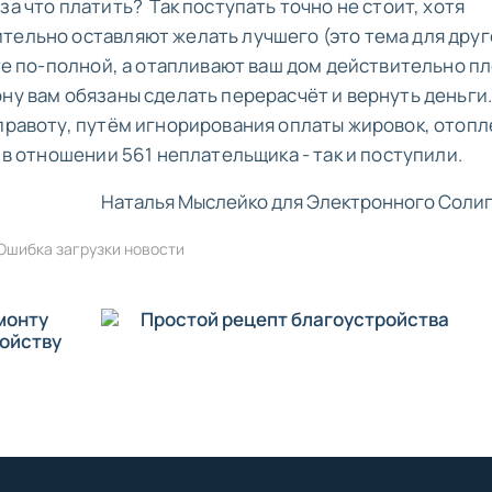
за что платить? Так поступать точно не стоит, хотя
тельно оставляют желать лучшего (это тема для дру
ите по-полной, а отапливают ваш дом действительно пл
ну вам обязаны сделать перерасчёт и вернуть деньги.
 правоту, путём игнорирования оплаты жировок, отоп
 в отношении 561 неплательщика - так и поступили.
Наталья Мыслейко для Электронного Солиг
Ошибка загрузки новости
монту
Простой рецепт благоустройства
ройству