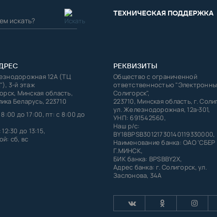
ТЕХНИЧЕСКАЯ ПОДДЕРЖКА
ДРЕС
РЕКВИЗИТЫ
лезнодорожная 12А (ТЦ
Общество с ограниченной
"), 3-й этаж
ответственностью "Электронны
горск, Минская область,
Солигорск",
ика Беларусь, 223710
223710, Минская область, г. Соли
ул. Железнодорожная, 12а-301,
 8:00 до 17:00, пт: с 8:00 до
УНП: 691542560,
Наш р/с:
 12:30 до 13:15,
BY18BPSB30121730140119330000,
й: сб, вс
Наименование банка: ОАО 'СБЕР
Г.МИНСК,
БИК банка: BPSBBY2X,
Адрес банка: г. Солигорск, ул.
Заслонова, 34А