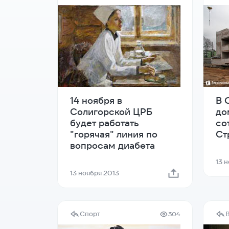
14 ноября в
В 
Солигорской ЦРБ
до
будет работать
со
"горячая" линия по
Ст
вопросам диабета
13 
13 ноября 2013
Спорт
304