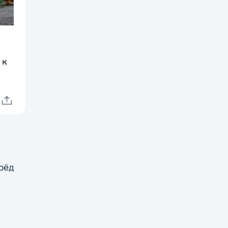
 к
рёд