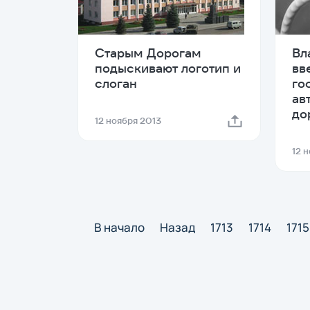
Старым Дорогам
Вл
подыскивают логотип и
вв
слоган
го
ав
до
12 ноября 2013
12 
В начало
Назад
1713
1714
1715