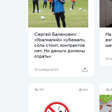
Сергей Баланович:
На
«Уралкалий» «убежал»,
вз
соль стоит, контрактов
ше
нет. Но деньги должны
отдать»
13 
13 ноября 2013
ЧП
301