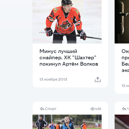
Минус лучший
Ок
снайпер. ХК "Шахтер"
пр
покинул Артём Волков
Бе
эк
13 ноября 2013
13 
Спорт
435